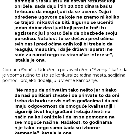
pomogla Srpsku listu da ostvari rezlutat koji
oni žele, sada daju i tih 20.000 dinara baš u
ferbuaru da mogu ljudi da se ucene. Daju i
određene ugovore za koje ne znamo ni koliko
će trajati, ni kakvi će biti. Sigurno će uceniti
jedan dobar deo ljudi koji prosto traži tu
egzistenciju i prosto žele da obezbede svoju
porodicu. Nažalost to se dešava pred očima
svih nas i pred očima onih koji bi trebalo da
reaguju, međutim, i dalje državni aparati ne
rade za narod nego za stranačke interese”,
istakla je ona.
Gordana Đorić iz Udruženja poslovnih žena “Avenija” kaže da
je veoma ružno to što se konkursi za radna mesta, socijalna
pomoć i projekti dodeljuju u vreme kampanje.
“Ne mogu da prihvatim tako nešto jer nikako
da naši političari shvate i da prihvate to da oni
treba da budu servis našim građanima i da oni
imaju odgovornost da omoguće kvalitetniji i
sigurniji život koji građani trebaju živeti na
način na koji oni žele i da im se pomogne na
sve moguće načine. Nažalost, to godinama
nije tako, nego samo kada su izborne
kampanje”, kazala je ona.