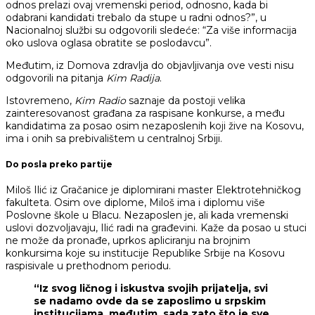
odnos prelazi ovaj vremenski period, odnosno, kada bi
odabrani kandidati trebalo da stupe u radni odnos?”, u
Nacionalnoj službi su odgovorili sledeće: “Za više informacija
oko uslova oglasa obratite se poslodavcu”.
Međutim, iz Domova zdravlja do objavljivanja ove vesti nisu
odgovorili na pitanja
Kim Radija
.
Istovremeno,
Kim Radio
saznaje da postoji velika
zainteresovanost građana za raspisane konkurse, a među
kandidatima za posao osim nezaposlenih koji žive na Kosovu,
ima i onih sa prebivalištem u centralnoj Srbiji.
Do posla preko partije
Miloš Ilić iz Gračanice je diplomirani master Elektrotehničkog
fakulteta. Osim ove diplome, Miloš ima i diplomu više
Poslovne škole u Blacu. Nezaposlen je, ali kada vremenski
uslovi dozvoljavaju, Ilić radi na građevini. Kaže da posao u stuci
ne može da pronađe, uprkos apliciranju na brojnim
konkursima koje su institucije Republike Srbije na Kosovu
raspisivale u prethodnom periodu.
“Iz svog ličnog i iskustva svojih prijatelja, svi
se nadamo ovde da se zaposlimo u srpskim
institucijama, međutim, sada zato što je sve