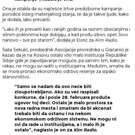
Ona je istakla da su najčešće žrtve predizborne kampanje
porodice lošeg materijalnog stanja, te da je takve ljude, kako
je dodala, lako prevariti.
“Lako ih je prevariti kao i ranijih godina sa raznim obećanjima i
sitnim poklonima koje dobijaju, a kad prođu izbori, opet Jovo
nanovo – sve po starom”, dodala je Đorić za
Kim Radio
.
Saša Sekulić, predsednik Asocijacije privrednika u Gračanici je
kazao da je na Kosovu ostalo vrlo malo institucija Republike
Srbije gde je zapošljavanje moguće, pa samim tim, kako je
rekao, ne mogu svi raditi u institucijama. Međutim, smatra da
se mora pronaći ekonomsko održivo rešenje za srpsko
stanovništvo.
“Samo se nadam da ovo neće biti
zloupotrebljeno. Ako su već raspisali
konkurse, da i posle 28. februara produže
ugovor toj deci. Ostalo je malo prostora za
nova radna mesta i smatram da bi akcenat
trebalo biti da ostanu i na nekom
ekonomskom održivom sistemu. Ne mogu ni
svi da rade u institucijama, a i malo ih je
ostalo”, naglasio je on za
Kim Radio
.