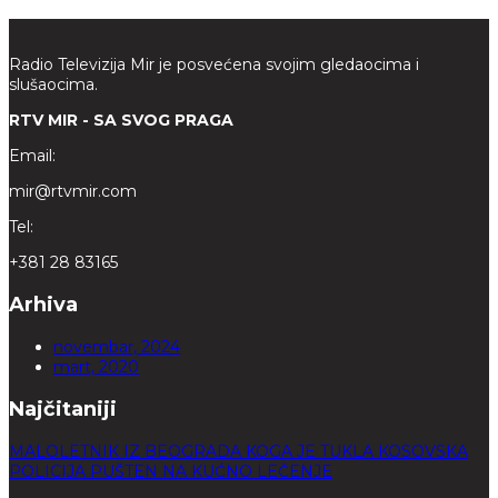
Radio Televizija Mir je posvećena svojim gledaocima i
slušaocima.
RTV MIR - SA SVOG PRAGA
Email:
mir@rtvmir.com
Tel:
+381 28 83165
Arhiva
novembar, 2024
mart, 2020
Najčitaniji
MALOLETNIK IZ BEOGRADA KOGA JE TUKLA KOSOVSKA
POLICIJA PUŠTEN NA KUĆNO LEČENJE