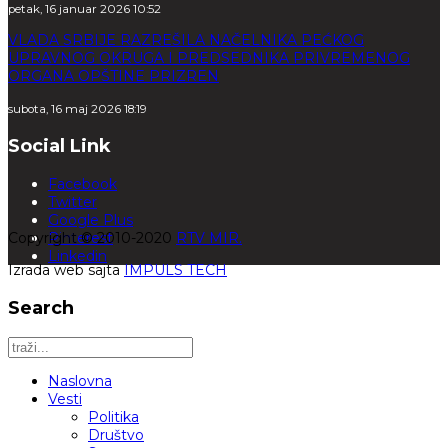
petak, 16 januar 2026 10:52
VLADA SRBIJE RAZREŠILA NAČELNIKA PEĆKOG
UPRAVNOG OKRUGA I PREDSEDNIKA PRIVREMENOG
ORGANA OPŠTINE PRIZREN
subota, 16 maj 2026 18:19
Social Link
Facebook
Twitter
Google Plus
Copyright © 2010-2020
Pinterest
RTV MIR.
Linkedin
Izrada web sajta
IMPULS TECH
Search
Naslovna
Vesti
Politika
Društvo