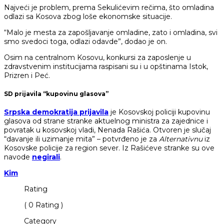
Najveći je problem, prema Sekulićevim rečima, što omladina
odlazi sa Kosova zbog loše ekonomske situacije.
“Malo je mesta za zapošljavanje omladine, zato i omladina, svi
smo svedoci toga, odlazi odavde”, dodao je on.
Osim na centralnom Kosovu, konkursi za zaposlenje u
zdravstvenim institucijama raspisani su i u opštinama Istok,
Prizren i Peć.
SD prijavila “kupovinu glasova”
Srpska demokratija prijavila
je Kosovskoj policiji kupovinu
glasova od strane stranke aktuelnog ministra za zajednice i
povratak u kosovskoj vladi, Nenada Rašića. Otvoren je slučaj
“davanje ili uzimanje mita” – potvrđeno je za
Alternativnu
iz
Kosovske policije za region sever. Iz Rašićeve stranke su ove
navode
negirali
.
Kim
Rating
( 0 Rating )
Category