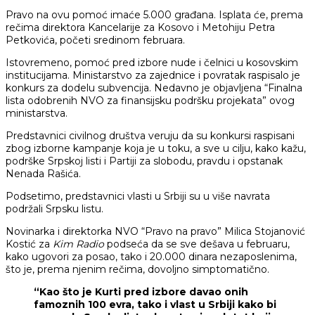
Pravo na ovu pomoć imaće 5.000 građana. Isplata će, prema
rečima direktora Kancelarije za Kosovo i Metohiju Petra
Petkovića, početi sredinom februara.
Istovremeno, pomoć pred izbore nude i čelnici u kosovskim
institucijama. Ministarstvo za zajednice i povratak raspisalo je
konkurs za dodelu subvencija. Nedavno je objavljena “Finalna
lista odobrenih NVO za finansijsku podršku projekata” ovog
ministarstva.
Predstavnici civilnog društva veruju da su konkursi raspisani
zbog izborne kampanje koja je u toku, a sve u cilju, kako kažu,
podrške Srpskoj listi i Partiji za slobodu, pravdu i opstanak
Nenada Rašića.
Podsetimo, predstavnici vlasti u Srbiji su u više navrata
podržali Srpsku listu.
Novinarka i direktorka NVO “Pravo na pravo” Milica Stojanović
Kostić za
Kim Radio
podseća da se sve dešava u februaru,
kako ugovori za posao, tako i 20.000 dinara nezaposlenima,
što je, prema njenim rečima, dovoljno simptomatično.
“Kao što je Kurti pred izbore davao onih
famoznih 100 evra, tako i vlast u Srbiji kako bi