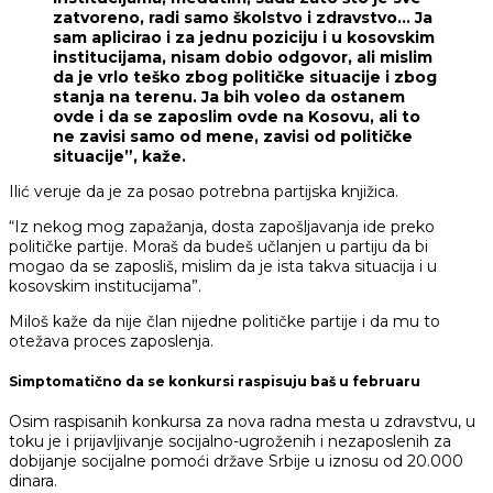
zatvoreno, radi samo školstvo i zdravstvo… Ja
sam aplicirao i za jednu poziciju i u kosovskim
institucijama, nisam dobio odgovor, ali mislim
da je vrlo teško zbog političke situacije i zbog
stanja na terenu. Ja bih voleo da ostanem
ovde i da se zaposlim ovde na Kosovu, ali to
ne zavisi samo od mene, zavisi od političke
situacije”, kaže.
Ilić veruje da je za posao potrebna partijska knjižica.
“Iz nekog mog zapažanja, dosta zapošljavanja ide preko
političke partije. Moraš da budeš učlanjen u partiju da bi
mogao da se zaposliš, mislim da je ista takva situacija i u
kosovskim institucijama”.
Miloš kaže da nije član nijedne političke partije i da mu to
otežava proces zaposlenja.
Simptomatično da se konkursi raspisuju baš u februaru
Osim raspisanih konkursa za nova radna mesta u zdravstvu, u
toku je i prijavljivanje socijalno-ugroženih i nezaposlenih za
dobijanje socijalne pomoći države Srbije u iznosu od 20.000
dinara.