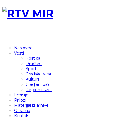
Naslovna
Vesti
Politika
Društvo
Sport
Gradske vesti
Kultura
Gradjani pišu
Region i svet
Emisije
Prilozi
Materijal iz arhive
O nama
Kontakt