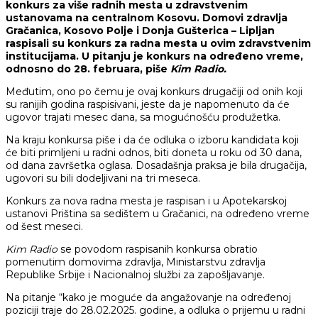
konkurs za više radnih mesta u zdravstvenim
ustanovama na centralnom Kosovu. Domovi zdravlja
Gračanica, Kosovo Polje i Donja Gušterica – Lipljan
raspisali su konkurs za radna mesta u ovim zdravstvenim
institucijama. U pitanju je konkurs na određeno vreme,
odnosno do 28. februara, piše
Kim Radio.
Međutim, ono po čemu je ovaj konkurs drugačiji od onih koji
su ranijih godina raspisivani, jeste da je napomenuto da će
ugovor trajati mesec dana, sa mogućnošću produžetka.
Na kraju konkursa piše i da će odluka o izboru kandidata koji
će biti primljeni u radni odnos, biti doneta u roku od 30 dana,
od dana završetka oglasa. Dosadašnja praksa je bila drugačija,
ugovori su bili dodeljivani na tri meseca.
Konkurs za nova radna mesta je raspisan i u Apotekarskoj
ustanovi Priština sa sedištem u Gračanici, na određeno vreme
od šest meseci.
Kim Radio
se povodom raspisanih konkursa obratio
pomenutim domovima zdravlja, Ministarstvu zdravlja
Republike Srbije i Nacionalnoj službi za zapošljavanje.
Na pitanje “kako je moguće da angažovanje na određenoj
poziciji traje do 28.02.2025. godine, a odluka o prijemu u radni