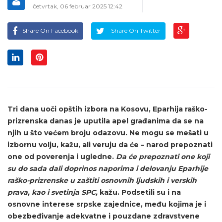
četvrtak, 06 februar 2025 12:42
Share On Facebook
Share On Twitter
Tri dana uoči opštih izbora na Kosovu, Eparhija raško-
prizrenska danas je uputila apel građanima da se na
njih u što većem broju odazovu. Ne mogu se mešati u
izbornu volju, kažu, ali veruju da će – narod prepoznati
one od poverenja i ugledne.
Da će prepoznati one koji
su do sada dali doprinos naporima i delovanju Eparhije
raško-prizrenske u zaštiti osnovnih ljudskih i verskih
prava, kao i svetinja SPC,
kažu. Podsetili su i na
osnovne interese srpske zajednice, među kojima je i
obezbeđivanje adekvatne i pouzdane zdravstvene