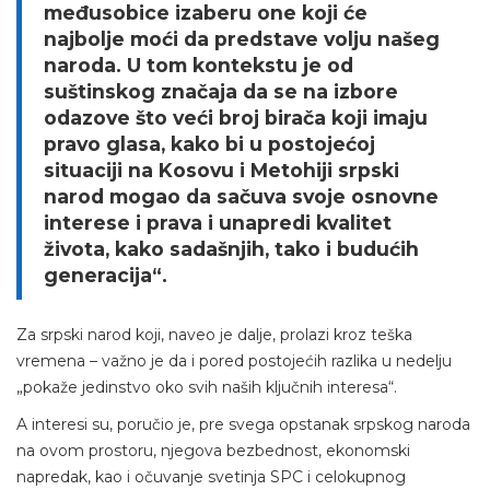
međusobice izaberu one koji će
najbolje moći da predstave volju našeg
naroda. U tom kontekstu je od
suštinskog značaja da se na izbore
odazove što veći broj birača koji imaju
pravo glasa, kako bi u postojećoj
situaciji na Kosovu i Metohiji srpski
narod mogao da sačuva svoje osnovne
interese i prava i unapredi kvalitet
života, kako sadašnjih, tako i budućih
generacija“.
Za srpski narod koji, naveo je dalje, prolazi kroz teška
vremena – važno je da i pored postojećih razlika u nedelju
„pokaže jedinstvo oko svih naših ključnih interesa“.
A interesi su, poručio je, pre svega opstanak srpskog naroda
na ovom prostoru, njegova bezbednost, ekonomski
napredak, kao i očuvanje svetinja SPC i celokupnog