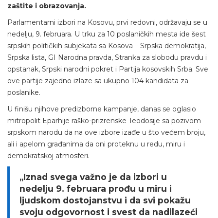
zaštite i obrazovanja.
Parlamentarni izbori na Kosovu, prvi redovni, održavaju se u
nedelju, 9. februara. U trku za 10 poslaničkih mesta ide šest
srpskih političkih subjekata sa Kosova – Srpska demokratija,
Srpska lista, GI Narodna pravda, Stranka za slobodu pravdu i
opstanak, Srpski narodni pokret i Partija kosovskih Srba. Sve
ove partije zajedno izlaze sa ukupno 104 kandidata za
poslanike.
U finišu njihove predizborne kampanje, danas se oglasio
mitropolit Eparhije raško-prizrenske Teodosije sa pozivom
srpskom narodu da na ove izbore izađe u što većem broju,
ali i apelom građanima da oni proteknu u redu, miru i
demokratskoj atmosferi.
„Iznad svega važno je da izbori u
nedelju 9. februara prođu u miru i
ljudskom dostojanstvu i da svi pokažu
svoju odgovornost i svest da nadilazeći