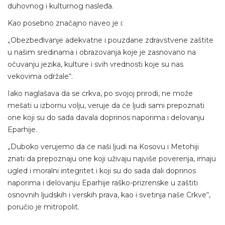
duhovnog i kulturnog nasleđa.
Kao posebno značajno naveo je i:
„Obezbeđivanje adekvatne i pouzdane zdravstvene zaštite
u našim sredinama i obrazovanja koje je zasnovano na
očuvanju jezika, kulture i svih vrednosti koje su nas
vekovima održale“.
Iako naglašava da se crkva, po svojoj prirodi, ne može
mešati u izbornu volju, veruje da će ljudi sami prepoznati
one koji su do sada davala doprinos naporima i delovanju
Eparhije.
„Duboko verujemo da će naši ljudi na Kosovu i Metohiji
znati da prepoznaju one koji uživaju najviše poverenja, imaju
ugled i moralni integritet i koji su do sada dali doprinos
naporima i delovanju Eparhije raško-prizrenske u zaštiti
osnovnih ljudskih i verskih prava, kao i svetinja naše Crkve“,
poručio je mitropolit.