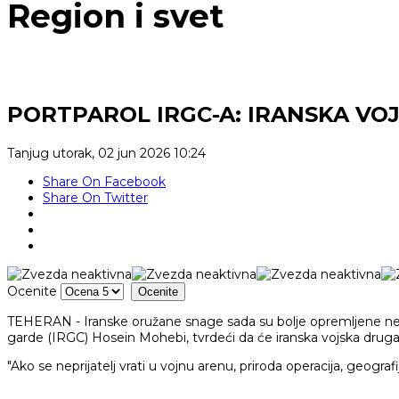
Region i svet
PORTPAROL IRGC-A: IRANSKA VO
Tanjug
utorak, 02 jun 2026 10:24
Share On Facebook
Share On Twitter
Ocenite
TEHERAN - Iranske oružane snage sada su bolje opremljene nego
garde (IRGC) Hosein Mohebi, tvrdeći da će iranska vojska drugači
"Ako se neprijatelj vrati u vojnu arenu, priroda operacija, geografi