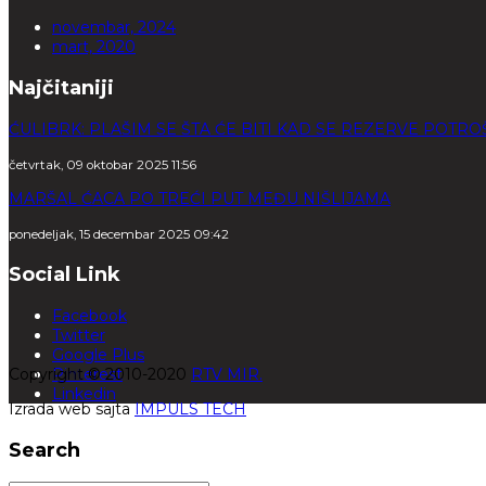
novembar, 2024
mart, 2020
Najčitaniji
ĆULIBRK: PLAŠIM SE ŠTA ĆE BITI KAD SE REZERVE POTR
četvrtak, 09 oktobar 2025 11:56
MARŠAL ĆACA PO TREĆI PUT MEĐU NIŠLIJAMA
ponedeljak, 15 decembar 2025 09:42
Social Link
Facebook
Twitter
Google Plus
Copyright © 2010-2020
Pinterest
RTV MIR.
Linkedin
Izrada web sajta
IMPULS TECH
Search