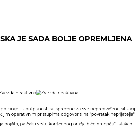
JSKA JE SADA BOLJE OPREMLJENA
 ranije i u potpunosti su spremne za sve nepredviđene situacije,
jim operativnim pristupima odgovoriti na "povratak neprijatelja" i
ja bojišta, pa čak i vrste korišćenog oružja biće drugačiji", istakao