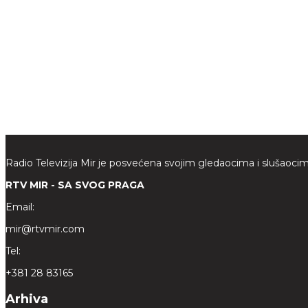
Radio Televizija Mir je posvećena svojim gledaocima i slušaocim
RTV MIR - SA SVOG PRAGA
Email:
mir@rtvmir.com
Tel:
+381 28 83165
Arhiva