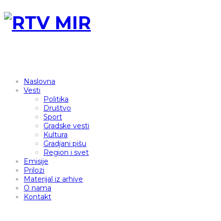
Naslovna
Vesti
Politika
Društvo
Sport
Gradske vesti
Kultura
Gradjani pišu
Region i svet
Emisije
Prilozi
Materijal iz arhive
O nama
Kontakt