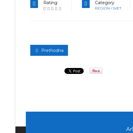
Rating
Category
REGION I SVET
Prethodna
Ar