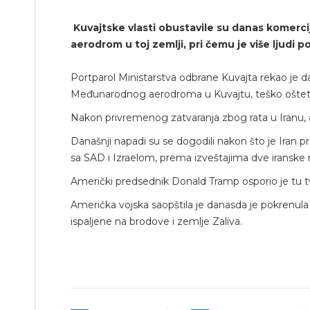
Kuvajtske vlasti obustavile su danas komerci
aerodrom u toj zemlji, pri čemu je više ljudi 
Portparol Ministarstva odbrane Kuvajta rekao je da 
Međunarodnog aerodroma u Kuvajtu, teško oštetivš
Nakon privremenog zatvaranja zbog rata u Iranu, 
Današnji napadi su se dogodili nakon što je Iran 
sa SAD i Izraelom, prema izveštajima dve iranske 
Američki predsednik Donald Tramp osporio je tu tvr
Američka vojska saopštila je danasda je pokrenula
ispaljene na brodove i zemlje Zaliva.