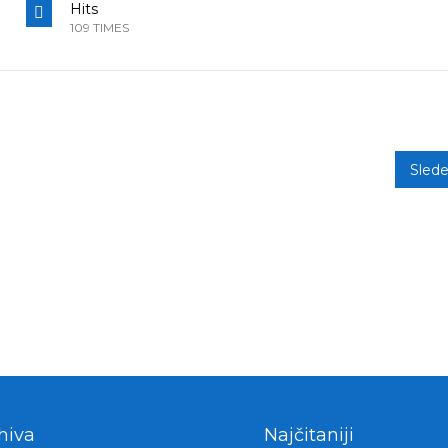
Hits
109 TIMES
Sled
hiva
Najčitaniji