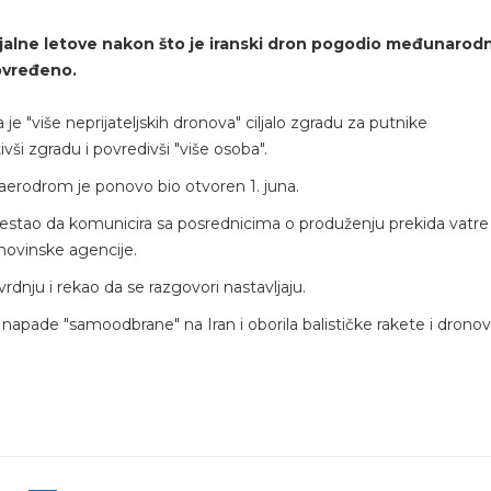
jalne letove nakon što je iranski dron pogodio međunarodn
povređeno.
je "više neprijateljskih dronova" ciljalo zgradu za putnike
i zgradu i povredivši "više osoba".
aerodrom je ponovo bio otvoren 1. juna.
prestao da komunicira sa posrednicima o produženju prekida vatre
novinske agencije.
dnju i rekao da se razgovori nastavljaju.
 napade "samoodbrane" na Iran i oborila balističke rakete i drono