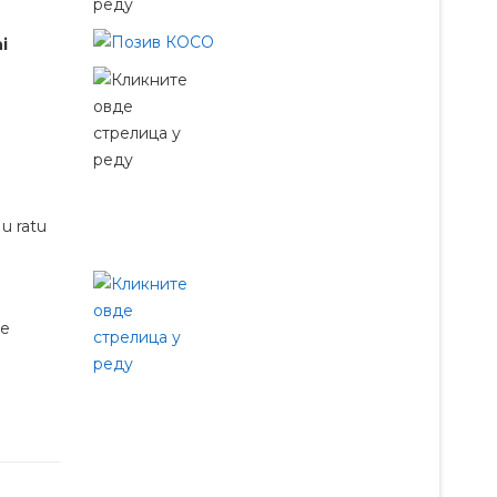
i
 u ratu
ve