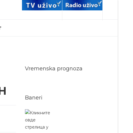
T
Vremenska prognoza
H
Baneri