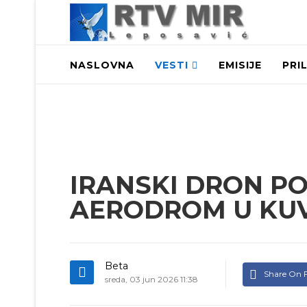
NASLOVNA
VESTI
EMISIJE
PRI
IRANSKI DRON P
AERODROM U KUV
Beta
Share On 
sreda, 03 jun 2026 11:38