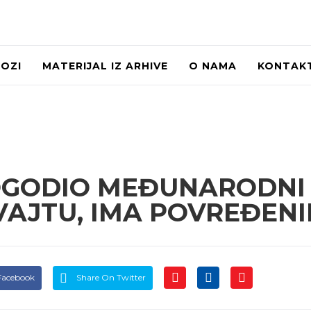
LOZI
MATERIJAL IZ ARHIVE
O NAMA
KONTAK
OGODIO MEĐUNARODNI
AJTU, IMA POVREĐENI
Facebook
Share On Twitter