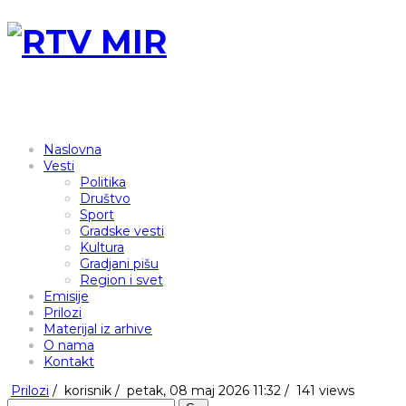
Naslovna
Vesti
Politika
Društvo
Sport
Gradske vesti
Kultura
Gradjani pišu
Region i svet
Emisije
Prilozi
Materijal iz arhive
O nama
Kontakt
Prilozi
/
korisnik
/
petak, 08 maj 2026 11:32 /
141 views