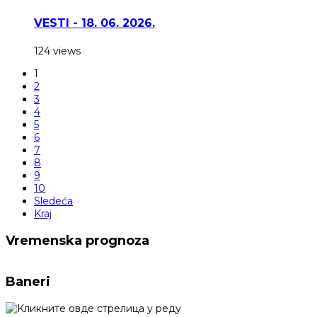
VESTI - 18. 06. 2026.
124 views
1
2
3
4
5
6
7
8
9
10
Sledeća
Kraj
Vremenska prognoza
Baneri