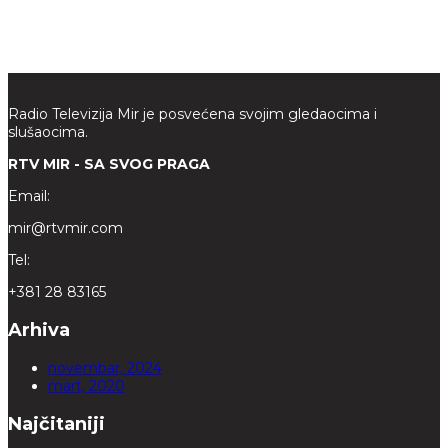
Radio Televizija Mir je posvećena svojim gledaocima i
slušaocima.
RTV MIR - SA SVOG PRAGA
Email:
mir@rtvmir.com
Tel:
+381 28 83165
Arhiva
novembar, 2024
mart, 2020
Najčitaniji