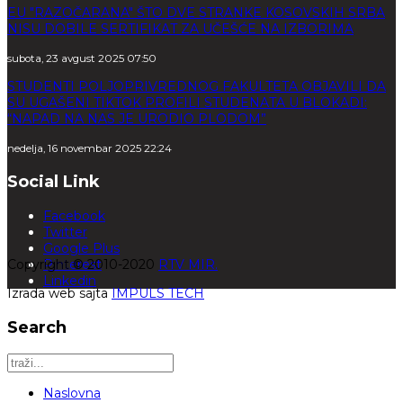
EU "RAZOČARANA" ŠTO DVE STRANKE KOSOVSKIH SRBA
NISU DOBILE SERTIFIKAT ZA UČEŠĆE NA IZBORIMA
subota, 23 avgust 2025 07:50
STUDENTI POLJOPRIVREDNOG FAKULTETA OBJAVILI DA
SU UGAŠENI TIKTOK PROFILI STUDENATA U BLOKADI:
“NAPAD NA NAS JE URODIO PLODOM”
nedelja, 16 novembar 2025 22:24
Social Link
Facebook
Twitter
Google Plus
Copyright © 2010-2020
Pinterest
RTV MIR.
Linkedin
Izrada web sajta
IMPULS TECH
Search
Naslovna