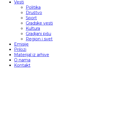
Vesti
Politika
Društvo
Sport
Gradske vesti
Kultura
Gradjani pišu
Region i svet
Emisije
Prilozi
Materijal iz arhive
O nama
Kontakt