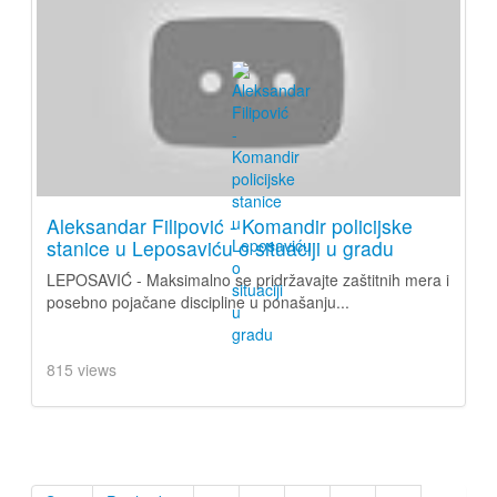
Aleksandar Filipović - Komandir policijske
stanice u Leposaviću o situaciji u gradu
LEPOSAVIĆ - Maksimalno se pridržavajte zaštitnih mera i
posebno pojačane discipline u ponašanju...
815 views