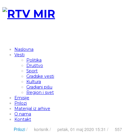
Naslovna
Vesti
Politika
Društvo
Sport
Gradske vesti
Kultura
Gradjani pišu
Region i svet
Emisije
Prilozi
Materijal iz arhive
O nama
Kontakt
Prilozi
/
korisnik
/
petak, 01 maj 2020 15:31 /
557