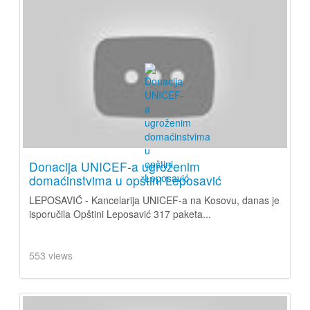
Donacija UNICEF-a ugroženim
domaćinstvima u opštini Leposavić
LEPOSAVIĆ - Kancelarija UNICEF-a na Kosovu, danas je
isporučila Opštini Leposavić 317 paketa...
553 views