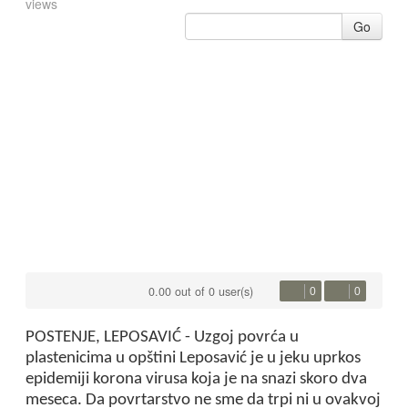
views
Go
0.00 out of 0 user(s)
0
0
POSTENJE, LEPOSAVIĆ - Uzgoj povrća u
plastenicima u opštini Leposavić je u jeku uprkos
epidemiji korona virusa koja je na snazi skoro dva
meseca. Da povrtarstvo ne sme da trpi ni u ovakvoj