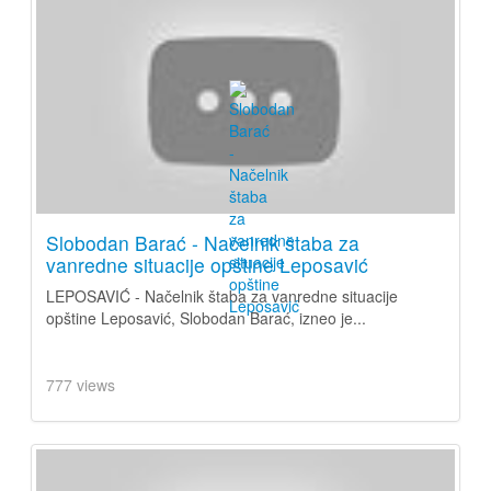
Slobodan Barać - Načelnik štaba za
vanredne situacije opštine Leposavić
LEPOSAVIĆ - Načelnik štaba za vanredne situacije
opštine Leposavić, Slobodan Barać, izneo je...
777 views