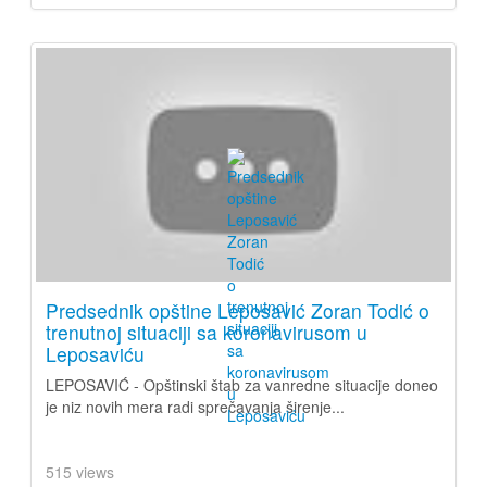
Predsednik opštine Leposavić Zoran Todić o
trenutnoj situaciji sa koronavirusom u
Leposaviću
LEPOSAVIĆ - Opštinski štab za vanredne situacije doneo
je niz novih mera radi sprečavanja širenje...
515 views