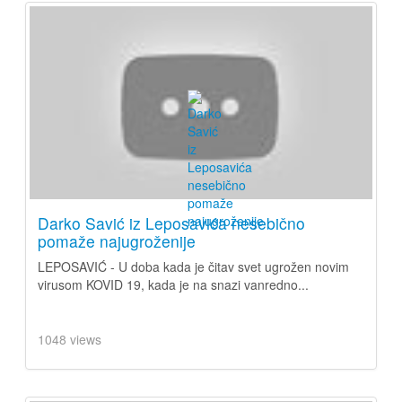
Darko Savić iz Leposavića nesebično
pomaže najugroženije
LEPOSAVIĆ - U doba kada je čitav svet ugrožen novim
virusom KOVID 19, kada je na snazi vanredno...
1048 views