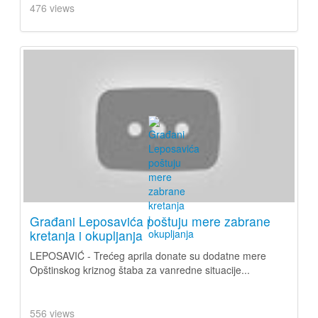
476 views
Građani Leposavića poštuju mere zabrane
kretanja i okupljanja
LEPOSAVIĆ - Trećeg aprila donate su dodatne mere
Opštinskog kriznog štaba za vanredne situacije...
556 views