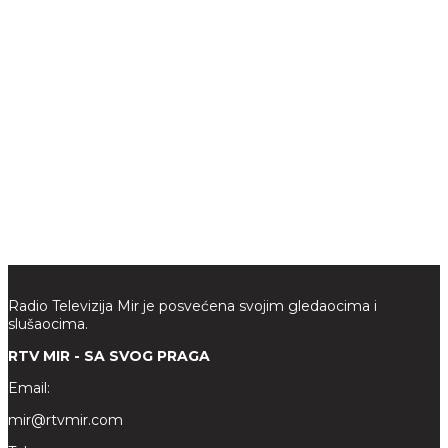
Radio Televizija Mir je posvećena svojim gledaocima i
slušaocima.
RTV MIR - SA SVOG PRAGA
Email:
mir@rtvmir.com