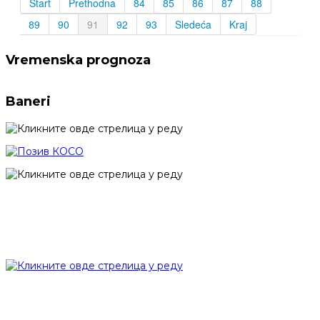
Start
Prethodna
84
85
86
87
88
89
90
91
92
93
Sledeća
Kraj
Vremenska prognoza
Baneri