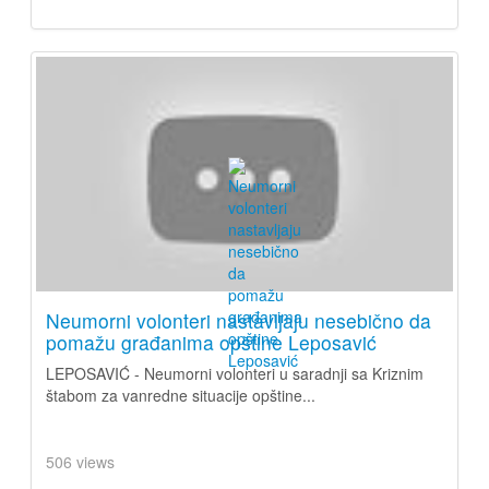
Neumorni volonteri nastavljaju nesebično da
pomažu građanima opštine Leposavić
LEPOSAVIĆ - Neumorni volonteri u saradnji sa Kriznim
štabom za vanredne situacije opštine...
506 views