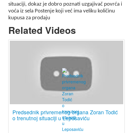
situaciji, dokaz je dobro poznati uzgajivač povrća i
voća iz sela Postenje koji već ima veliku količinu
kupusa za prodaju
Related Videos
Predsednik privremenog organa Zoran Todić
o trenutnoj situaciji u Leposaviću