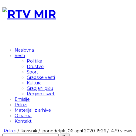
Naslovna
Vesti
Politika
Društvo
Sport
Gradske vesti
Kultura
Gradjani pišu
Region i svet
Emisije
Prilozi
Materijal iz arhive
O nama
Kontakt
Prilozi
/
korisnik
/
ponedeljak, 06 april 2020 15:26 /
479 views