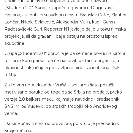
Ćacilendu, održava se književno veče pod nazivom
„Studenti 2.0“. Skup je započeo govorom Dragoslava
Bokana, a u publici su viđeni ministri Bratislav Gašić, Zlatibor
Lončar, Nikola Selaković, Aleksandar Vulin, kao i Goran
Radosavljević Guri. Reporter N1 javio je da je u toku filmska
projekcija, ali da građani i dalje ostaju na prostoru ispred
skupštine.
Grupa „Studenti 2.0“ poručila je da se neće povući iz šatora
u Pionirskom parku i da će nastaviti da tamo organizuju
aktivnosti, uključujući postavljanje bine, suncobrana i čak
roštilja.
Za to vreme Aleksandar Vučić u serijama šalje politički
motivisane poruke od toga da se Srbija ne predaje, preko
verzija 2.0 bajkera među kojima je navodno i predsednik
SNS, Miloš Vučević, do srpskih trobojki oko Andrićevog
venca.
Da se Vučević stvarno provozao, potvrdio je predsednik
Srbije rečima: