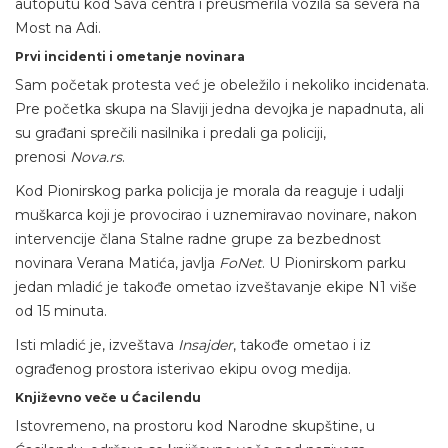
autoputu kod Sava centra i preusmerila vozila sa severa na
Most na Adi.
Prvi incidenti i ometanje novinara
Sam početak protesta već je obeležilo i nekoliko incidenata.
Pre početka skupa na Slaviji jedna devojka je napadnuta, ali
su građani sprečili nasilnika i predali ga policiji,
prenosi
Nova.rs
.
Kod Pionirskog parka policija je morala da reaguje i udalji
muškarca koji je provocirao i uznemiravao novinare, nakon
intervencije člana Stalne radne grupe za bezbednost
novinara Verana Matića, javlja
FoNet
. U Pionirskom parku
jedan mladić je takođe ometao izveštavanje ekipe N1 više
od 15 minuta.
Isti mladić je, izveštava
Insajder
, takođe ometao i iz
ograđenog prostora isterivao ekipu ovog medija.
Književno veče u Ćacilendu
Istovremeno, na prostoru kod Narodne skupštine, u