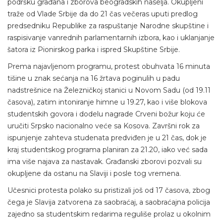
podršku građana i zborova beogradskih naselja. Okupljeni
traže od Vlade Srbije da do 21 čas večeras uputi predlog
predsedniku Republike za raspuštanje Narodne skupštine i
raspisivanje vanrednih parlamentarnih izbora, kao i uklanjanje
šatora iz Pionirskog parka i ispred Skupštine Srbije.
Prema najavljenom programu, protest obuhvata 16 minuta
tišine u znak sećanja na 16 žrtava poginulih u padu
nadstrešnice na Železničkoj stanici u Novom Sadu (od 19.11
časova), zatim intoniranje himne u 19.27, kao i više blokova
studentskih govora i dodelu nagrade Crveni božur koju će
uručiti Srpsko nacionalno veće sa Kosova. Završni rok za
ispunjenje zahteva studenata predviđen je u 21 čas, dok je
kraj studentskog programa planiran za 21.20, iako već sada
ima više najava za nastavak. Građanski zborovi pozvali su
okupljene da ostanu na Slaviji i posle tog vremena.
Učesnici protesta polako su pristizali još od 17 časova, zbog
čega je Slavija zatvorena za saobraćaj, a saobraćajna policija
zajedno sa studentskim redarima reguliše prolaz u okolnim