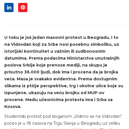
U toku je još jedan masovni protest u Beogradu, i to
na Vidovdan koji za Srbe nosi posebnu simboliku, uz
istorijski kontinuitet u važnim ili sudbonosnim
datumima. Prema podacima Ministarstva unutrašnjih
poslova Srbije koje prenose mediji, na skupu je
prisutno 36.000 ljudi, dok ima i procena da je brojka
veća. Masa je svakako
evidentna. Prema dostupnim
slikama iz ptičje perspektive, trg i okolne ulice koje su
ispunjene, ukazuju na veću brojku od MUP-ov
procene. Među učesnicima protesta ima i Srba sa
Kosova.
Studentski protest pod sloganom „Vidimo se na Vidovdan“
počeo je u 18 časova na Trgu Slavija u Beogradu, uz veliku