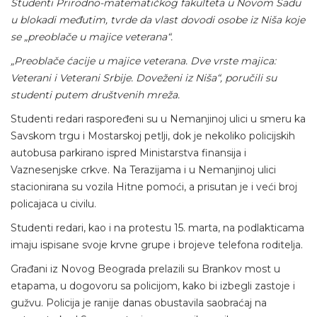
Studenti Prirodno-matematičkog fakulteta u Novom Sadu
u blokadi međutim, tvrde da vlast dovodi osobe iz Niša koje
se „preoblače u majice veterana“.
„Preoblače ćacije u majice veterana. Dve vrste majica:
Veterani i Veterani Srbije. Doveženi iz Niša“, poručili su
studenti putem društvenih mreža.
Studenti redari raspoređeni su u Nemanjinoj ulici u smeru ka
Savskom trgu i Mostarskoj petlji, dok je nekoliko policijskih
autobusa parkirano ispred Ministarstva finansija i
Vaznesenjske crkve. Na Terazijama i u Nemanjinoj ulici
stacionirana su vozila Hitne pomoći, a prisutan je i veći broj
policajaca u civilu.
Studenti redari, kao i na protestu 15. marta, na podlakticama
imaju ispisane svoje krvne grupe i brojeve telefona roditelja.
Građani iz Novog Beograda prelazili su Brankov most u
etapama, u dogovoru sa policijom, kako bi izbegli zastoje i
gužvu. Policija je ranije danas obustavila saobraćaj na