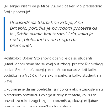
„Ni sanjao nisam da je Miloš Vučević bajker. Moj predsednik.
Srbija pobeđuje!“
Predsednica Skupštine Srbije, Ana
Brnabić, poručila je povodom protesta da
je „Srbija svirala kraj teroru“ i da, kako je
rekla, „blokaderi to ne mogu da
promene“.
Politikolog Boban Stojanović ocenio je da su studenti
„uradili dobru stvar što su ovaj put izbegli prostor Pionirskog
parka i Skupštine“, ocenjujući da će se danas videti koliku
podršku ima Vučić u Pionirskom parku, a koliku studenti na
Slaviji.
Okupljanje je danas obeležila i simbolična akcija zaposlenih u
Narodnom pozorištu i kolega iz drugih teatara, koji su se
uhvatili za ruke i zagrlili zgradu pozorišta, iskazujući ljubav
prema toj instituciji i podršku studentima.