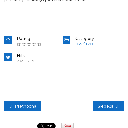
Rating
Category
DRUŠTVO
Hits
792 TIMES
Prethodna
Sledeća