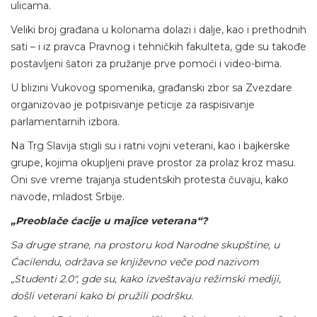
ulicama.
Veliki broj građana u kolonama dolazi i dalje, kao i prethodnih
sati – i iz pravca Pravnog i tehničkih fakulteta, gde su takođe
postavljeni šatori za pružanje prve pomoći i video-bima.
U blizini Vukovog spomenika, građanski zbor sa Zvezdare
organizovao je potpisivanje peticije za raspisivanje
parlamentarnih izbora.
Na Trg Slavija stigli su i ratni vojni veterani, kao i bajkerske
grupe, kojima okupljeni prave prostor za prolaz kroz masu.
Oni sve vreme trajanja studentskih protesta čuvaju, kako
navode, mladost Srbije.
„Preoblače ćacije u majice veterana“?
Sa druge strane, na prostoru kod Narodne skupštine, u
Ćacilendu, održava se književno veče pod nazivom
„Studenti 2.0″, gde su, kako izveštavaju režimski mediji,
došli veterani kako bi pružili podršku.