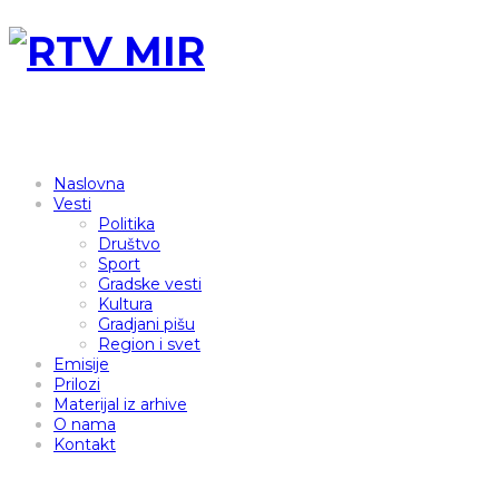
Naslovna
Vesti
Politika
Društvo
Sport
Gradske vesti
Kultura
Gradjani pišu
Region i svet
Emisije
Prilozi
Materijal iz arhive
O nama
Kontakt