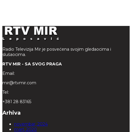
Radio Televizija Mir je posvećena svojim gledaocima i
slušaocima.
RTV MIR - SA SVOG PRAGA
Email:
mir@rtvmir.com
Tel:
+381 28 83165
Arhiva
novembar, 2024
mart, 2020