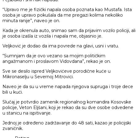
“Upravo me je fizički napala osoba poznata kao Mustafa. Ista
osoba je upravo pokušala da me pregazi kolima nekoliko
minuta ranije”, naveo je on.
Кada je okrenula auto, snimao sam da prijavim vozilo policiji, ali
je osoba izašla iz vozila i napala me, objasnio je.
Veljković je dodao da ima povrede na glavi, usni i vratu.
“Sumnjam da je ovo vezano sa mojim političkim
angažmanom i proslavom Vidovdana”, rekao je on.
Sve se desilo ispred Veljkovićeve porodične kuće u
Mikronaselju u Severnoj Mitrovici.
Naveo je da su u vreme napada njegova supruga i troje dece
bili u kući.
Slučaj je potvrdio zamenik regionalnog komandira Kosovske
policije, Veton Eljšani, koji je rekao da su dve osobe odvedene
u stanicu na ispitivanje.
Jednoj je određeno zadržavanje do 48 sati, kazao je policijski
zvaničnik.