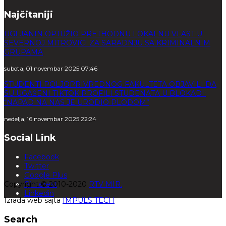
Najčitaniji
UGLJANIN OPTUŽIO PRETHODNU LOKALNU VLAST U
SEVERNOJ MITROVICI ZA SARADNJU SA KRIMINALNIM
GRUPAMA
subota, 01 novembar 2025 07:46
STUDENTI POLJOPRIVREDNOG FAKULTETA OBJAVILI DA
SU UGAŠENI TIKTOK PROFILI STUDENATA U BLOKADI:
“NAPAD NA NAS JE URODIO PLODOM”
nedelja, 16 novembar 2025 22:24
Social Link
Facebook
Twitter
Google Plus
Copyright © 2010-2020
Pinterest
RTV MIR.
Linkedin
Izrada web sajta
IMPULS TECH
Search