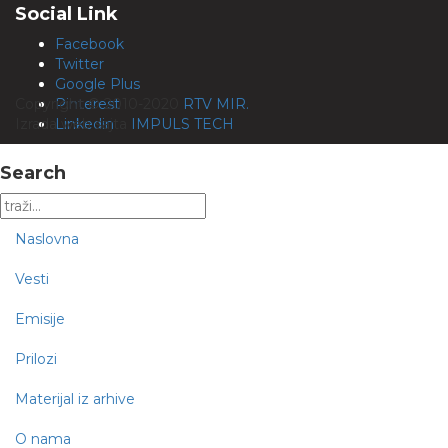
Social Link
Facebook
Twitter
Google Plus
Copyright © 2010-2020
Pinterest
RTV MIR.
Izrada web sajta
Linkedin
IMPULS TECH
Search
Naslovna
Vesti
Emisije
Prilozi
Materijal iz arhive
O nama