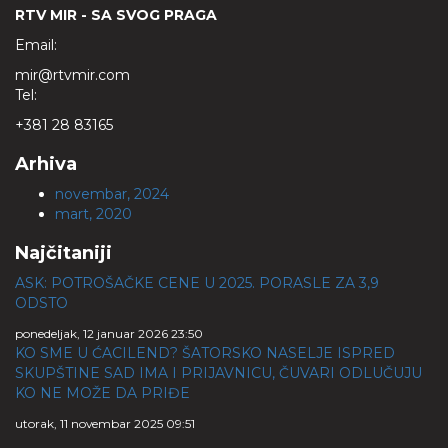
RTV MIR - SA SVOG PRAGA
Email:
mir@rtvmir.com
Tel:
+381 28 83165
Arhiva
novembar, 2024
mart, 2020
Najčitaniji
ASK: POTROŠAČKE CENE U 2025. PORASLE ZA 3,9
ODSTO
ponedeljak, 12 januar 2026 23:50
KO SME U ĆACILEND? ŠATORSKO NASELJE ISPRED
SKUPŠTINE SAD IMA I PRIJAVNICU, ČUVARI ODLUČUJU
KO NE MOŽE DA PRIĐE
utorak, 11 novembar 2025 09:51