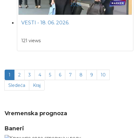
VESTI - 18. 06. 2026.
121 views
1
2
3
4
5
6
7
8
9
10
Sledeća
Kraj
Vremenska prognoza
Baneri