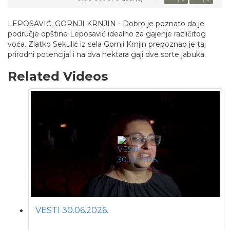
LEPOSAVIĆ, GORNJI KRNJIN - Dobro je poznato da je
područje opštine Leposavić idealno za gajenje različitog
voća. Zlatko Sekulić iz sela Gornji Krnjin prepoznao je taj
prirodni potencijal i na dva hektara gaji dve sorte jabuka.
Related Videos
VESTI 30.06.2026.