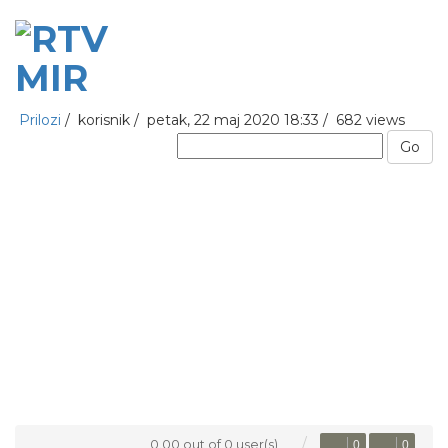
Prilozi
/
korisnik
/
petak, 22 maj 2020 18:33 /
682 views
Go
0.00 out of 0 user(s)
0
0