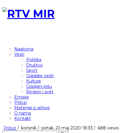
Naslovna
Vesti
Politika
Društvo
Sport
Gradske vesti
Kultura
Gradjani pišu
Region i svet
Emisije
Prilozi
Materijal iz arhive
O nama
Kontakt
Prilozi
/
korisnik
/
petak, 22 maj 2020 18:33 /
688 views