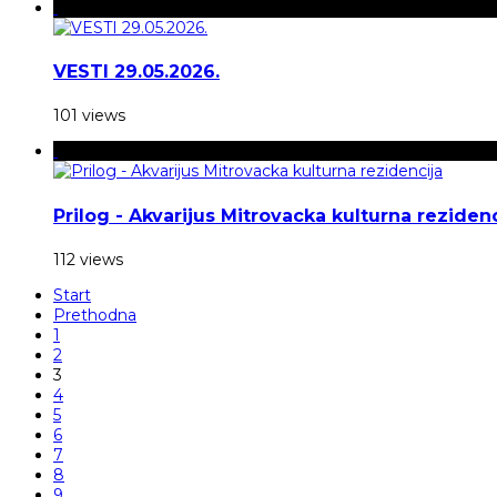
VESTI 29.05.2026.
101 views
Prilog - Akvarijus Mitrovacka kulturna rezidenc
112 views
Start
Prethodna
1
2
3
4
5
6
7
8
9