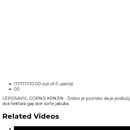
1
1
1
1
1
1
1
1
1
1
0.00 out of 0 user(s)
0
0
LEPOSAVIĆ, GORNJI KRNJIN - Dobro je poznato da je područje opšt
dva hektara gaji dve sorte jabuka.
Related Videos