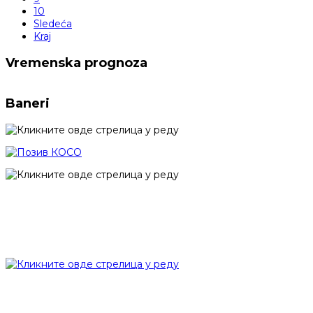
10
Sledeća
Kraj
Vremenska prognoza
Baneri