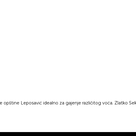
ine Leposavić idealno za gajenje različitog voća. Zlatko Sekulić 