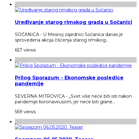
Uređivanje starog rimskog grada u Sočanici
SOČANICA - U Mesnoj zajednici Sočanica danas je
sprovedena akcija čišćenja starog rimskog...
657 views
Prilog Sporazum - Ekonomske posledice
pandemije
SEVERNA MITROVICA - „Svet više neće biti isti nakon
pandemije koronavirusom, jer neće biti grane...
569 views