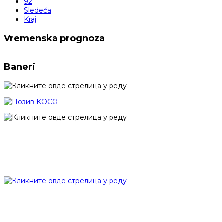
92
Sledeća
Kraj
Vremenska prognoza
Baneri