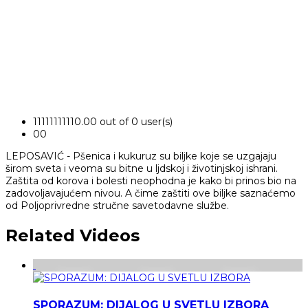
1
1
1
1
1
1
1
1
1
1
0.00 out of 0 user(s)
0
0
LEPOSAVIĆ - Pšenica i kukuruz su biljke koje se uzgajaju
širom sveta i veoma su bitne u ljdskoj i životinjskoj ishrani.
Zaštita od korova i bolesti neophodna je kako bi prinos bio na
zadovoljavajućem nivou. A čime zaštiti ove biljke saznaćemo
od Poljoprivredne stručne savetodavne službe.
Related Videos
SPORAZUM: DIJALOG U SVETLU IZBORA