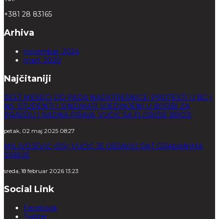
+381 28 83165
Arhiva
novembar, 2024
mart, 2020
Najčitaniji
ŠEST MESECI OD PADA NADSTREŠNICE: PROTESTI U BG I
NS, STUDENTI I SINDIKATI UJEDINJENI U BORBI ZA
PRAVDU I RADNA PRAVA, VUČIĆ SA FLORIDE BROJI
petak, 02 maj 2025 08:27
MILIVOJEVIĆ (DS): VUČIĆ JE OBJAVIO RAT GRAĐANIMA
SRBIJE
sreda, 18 februar 2026 13:23
Social Link
Facebook
Twitter