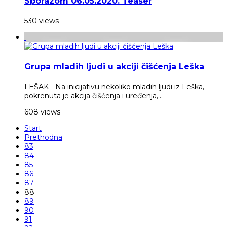
Sporazom 06.05.2020. Teaser
530 views
Grupa mladih ljudi u akciji čišćenja Leška
LEŠAK - Na inicijativu nekoliko mladih ljudi iz Leška,
pokrenuta je akcija čišćenja i uređenja,...
608 views
Start
Prethodna
83
84
85
86
87
88
89
90
91