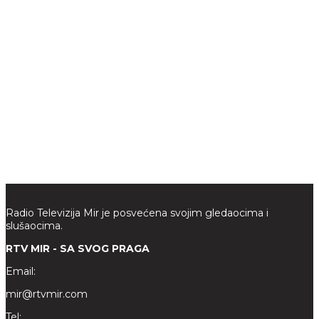
Radio Televizija Mir je posvećena svojim gledaocima i
slušaocima.
RTV MIR - SA SVOG PRAGA
Email:
mir@rtvmir.com
Tel: