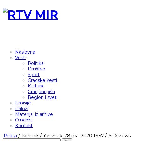
Naslovna
Vesti
Politika
Društvo
Sport
Gradske vesti
Kultura
Gradjani pišu
Region i svet
Emisije
Prilozi
Materijal iz arhive
O nama
Kontakt
Prilozi
/
korisnik
/
četvrtak, 28 maj 2020 16:57 /
506 views