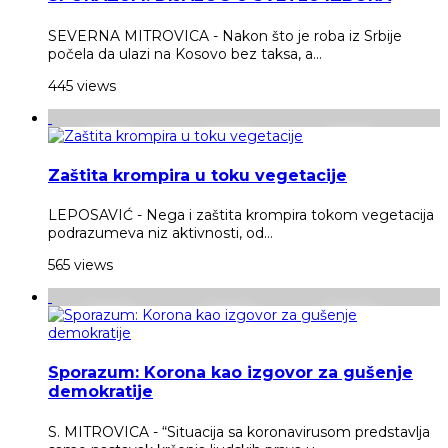
SEVERNA MITROVICA - Nakon što je roba iz Srbije
počela da ulazi na Kosovo bez taksa, a...
445 views
Zaštita krompira u toku vegetacije
LEPOSAVIĆ - Nega i zaštita krompira tokom vegetacija
podrazumeva niz aktivnosti, od...
565 views
Sporazum: Korona kao izgovor za gušenje
demokratije
S. MITROVICA - “Situacija sa koronavirusom predstavlja