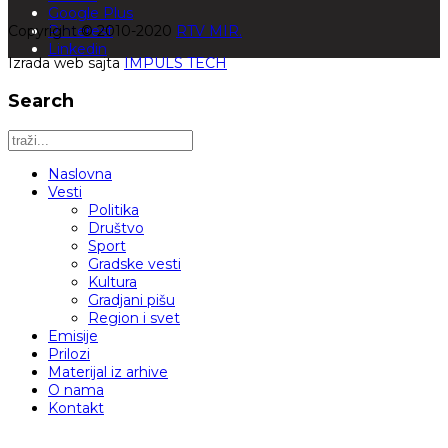
Google Plus
Copyright © 2010-2020
Pinterest
RTV MIR.
Linkedin
Izrada web sajta
IMPULS TECH
Search
Naslovna
Vesti
Politika
Društvo
Sport
Gradske vesti
Kultura
Gradjani pišu
Region i svet
Emisije
Prilozi
Materijal iz arhive
O nama
Kontakt