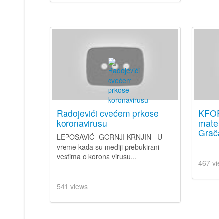
Radojevići cvećem prkose
KFOR
koronavirusu
mater
Grača
LEPOSAVIĆ- GORNJI KRNJIN - U
vreme kada su mediji prebukirani
vestima o korona virusu...
467 vi
541 views