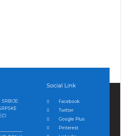
Social Link
 SRBIJE:
Facebook
SRPSKE
Twitter
EĆI
Google Plus
Pinterest