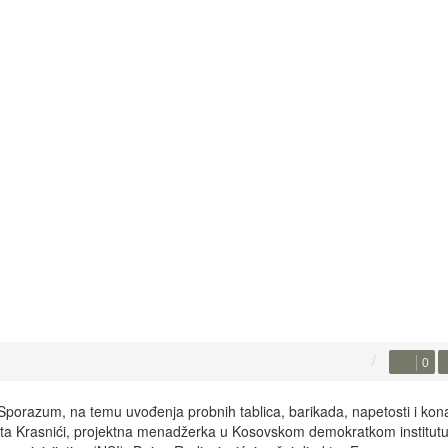
0
porazum, na temu uvođenja probnih tablica, barikada, napetosti i ko
 Jeta Krasnići, projektna menadžerka u Kosovskom demokratkom institutu