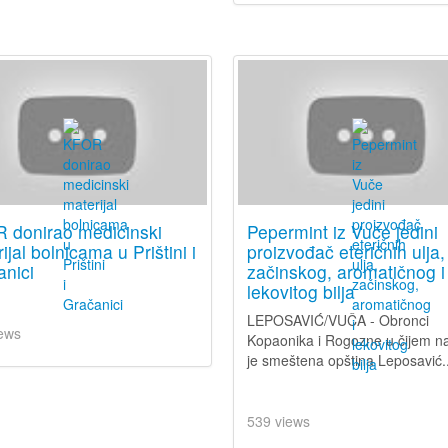
 donirao medicinski
Pepermint iz Vuče jedini
ijal bolnicama u Prištini i
proizvođač eteričnih ulja,
nici
začinskog, aromatičnog i
lekovitog bilja
LEPOSAVIĆ/VUČA - Obronci
ews
Kopaonika i Rogozne u čijem n
je smeštena opština Leposavić..
539 views