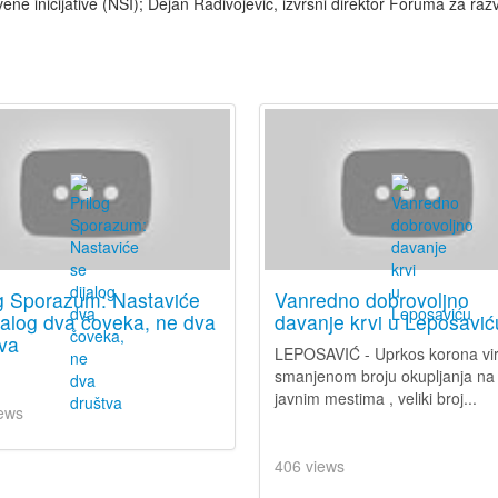
e inicijative (NSI); Dejan Radivojević, izvršni direktor Foruma za razv
og Sporazum: Nastaviće
Vanredno dobrovoljno
jalog dva čoveka, ne dva
davanje krvi u Leposavić
va
LEPOSAVIĆ - Uprkos korona vir
smanjenom broju okupljanja na
javnim mestima , veliki broj...
ews
406 views