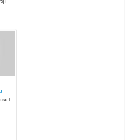
oj i
u
usu I