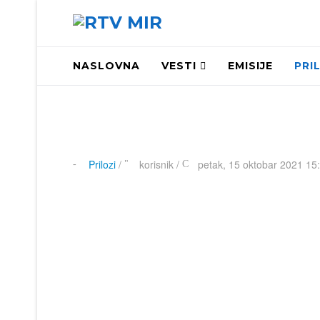
NASLOVNA
VESTI
EMISIJE
PRI
Prilozi
/
korisnik
/
petak, 15 oktobar 2021 15