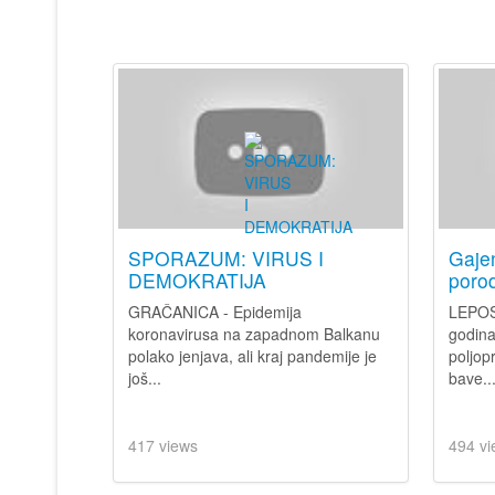
SPORAZUM: VIRUS I
Gajen
DEMOKRATIJA
porod
GRAČANICA - Epidemija
LEPOS
koronavirusa na zapadnom Balkanu
godina
polako jenjava, ali kraj pandemije je
poljop
još...
bave..
417 views
494 vi