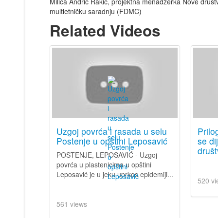
Milica Andrić Rakić, projektna menadžerka Nove društven
multietničku saradnju (FDMC)
Related Videos
Uzgoj povrća i rasada u selu
Pril
Postenje u opštini Leposavić
se di
društ
POSTENJE, LEPOSAVIĆ - Uzgoj
povrća u plastenicima u opštini
Leposavić je u jeku uprkos epidemiji...
520 vi
561 views