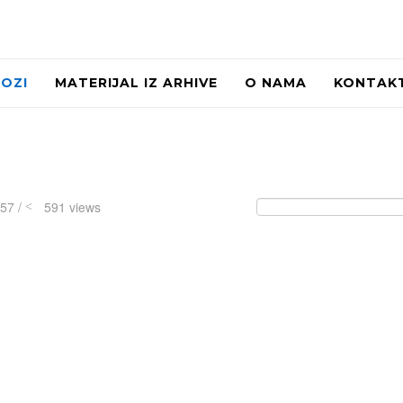
LOZI
MATERIJAL IZ ARHIVE
O NAMA
KONTAK
:57 /
591 views