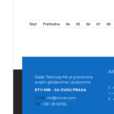
Start
Prethodna
84
85
86
87
88
Ar
Radio Televizija Mir je posvećena
svojim gledaocima i slušaocima.
RTV MIR - SA SVOG PRAGA
Email:
mir@rtvmir.com
Tel:
+381 28 83165