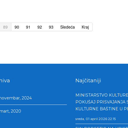
89
90
91
92
93
Sledeća
Kraj
hiva
Najčitaniji
MINISTARSTVO KULTURE
novembar, 2024
POKUŠAJ PRISVAJANJA 
KULTURNE BAŠTINE U P
mart, 2020
sreda, 01 april 2026 22:15