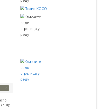
0
načno
 (KDI);