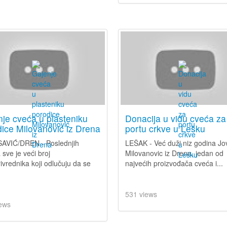
je cveća u plasteniku
Donacija u vidu cveća za
ice Milovanović iz Drena
portu crkve u Lešku
AVIĆ/DREN - Poslednjih
LEŠAK - Već duži niz godina J
 sve je veći broj
Milovanovic iz Drena, jedan od
rivrednika koji odlučuju da se
najvećih proizvođača cveća i...
.
531 views
ews