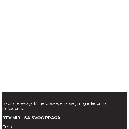
Radio Televizija Mir je posvećena svojim gledaocima i
slušaocima.
RTV MIR - SA SVOG PRAGA
Email: