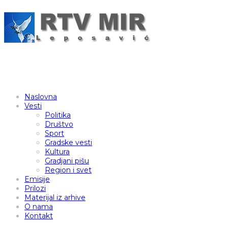
Naslovna
Vesti
Politika
Društvo
Sport
Gradske vesti
Kultura
Gradjani pišu
Region i svet
Emisije
Prilozi
Materijal iz arhive
O nama
Kontakt