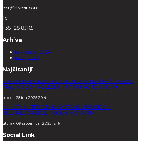
mir@rtvmir.com
Tel:
+381 28 83165
Arhiva
novembar, 2024
mart, 2020
Najčitaniji
SRPSKA DEMOKRATIJA: NESTALO PET NAŠIH ČLANOVA,
TRAŽIMO OD NADLEŽNIH INFORMACIJE O NJIMA
subota, 28 jun 2025 20:44
MILIĆEVIĆ I TEJLOR NA SASTANKU POVODOM
UČESTALOG TARGETIRANJA NVO AKTIV
utorak, 09 septembar 2025 12:16
Social Link