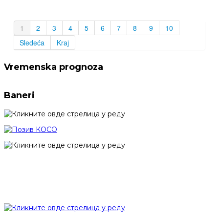
1
2
3
4
5
6
7
8
9
10
Sledeća
Kraj
Vremenska prognoza
Baneri