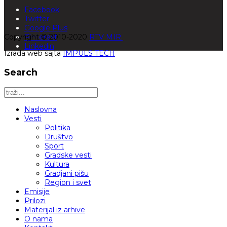
Facebook
Twitter
Google Plus
Copyright © 2010-2020
Pinterest
RTV MIR.
Linkedin
Izrada web sajta
IMPULS TECH
Search
Naslovna
Vesti
Politika
Društvo
Sport
Gradske vesti
Kultura
Gradjani pišu
Region i svet
Emisije
Prilozi
Materijal iz arhive
O nama