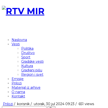
Naslovna
Vesti
Politika
Društvo
Sport
Gradske vesti
Kultura
Gradjani pišu
Region i svet
Emisije
Prilozi
Materijal iz arhive
O nama
Kontakt
Prilozi
/
korisnik
/
utorak, 30 jul 2024 09:23 /
651 views