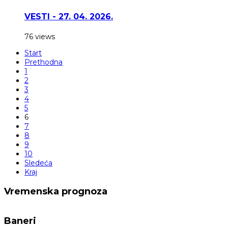
VESTI - 27. 04. 2026.
76 views
Start
Prethodna
1
2
3
4
5
6
7
8
9
10
Sledeća
Kraj
Vremenska prognoza
Baneri