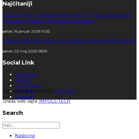
Najčitaniji
MALOLETNIK IZ BEOGRADA KOGA JE TUKLA KOSOVSKA
POLICIJA PUŠTEN NA KUĆNO LEČENJE
petak, 16 januar 2026 10:52
DRASTIČAN PAD INDEKSA SLOBODE MEDIJA NA KOSOVU
petak, 02 maj 2025 08:35
Social Link
Facebook
Twitter
Google Plus
Copyright © 2010-2020
Pinterest
RTV MIR.
Linkedin
Izrada web sajta
IMPULS TECH
Search
Naslovna