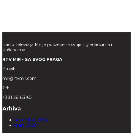
Radio Televizija Mir je posvećena svojim gledaocima i
slušaocima.
RTV MIR - SA SVOG PRAGA
Email:
mir@rtvmir.com
Tel:
+381 28 83165
Arhiva
novembar, 2024
mart, 2020