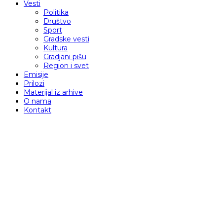
Vesti
Politika
Društvo
Sport
Gradske vesti
Kultura
Gradjani pišu
Region i svet
Emisije
Prilozi
Materijal iz arhive
O nama
Kontakt