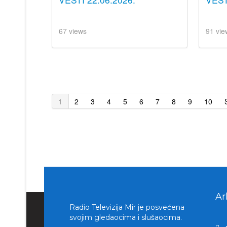
67 views
91 vie
1
2
3
4
5
6
7
8
9
10
Ar
Radio Televizija Mir je posvećena
svojim gledaocima i slušaocima.