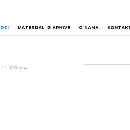
LOZI
MATERIJAL IZ ARHIVE
O NAMA
KONTAK
6 /
553 views