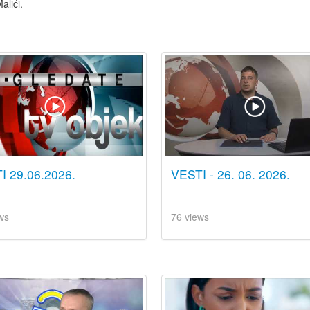
Malići.
I 29.06.2026.
VESTI - 26. 06. 2026.
ws
76 views