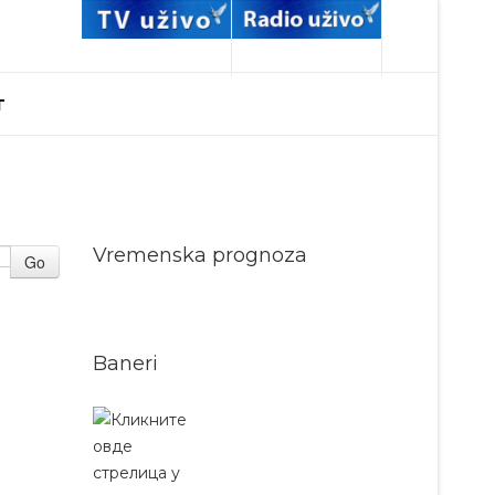
T
Vremenska prognoza
Go
Baneri