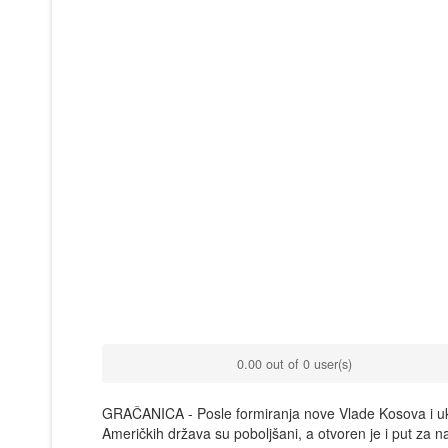
0.00 out of 0 user(s)
GRAČANICA - Posle formiranja nove Vlade Kosova i ukid
Američkih država su poboljšani, a otvoren je i put za na