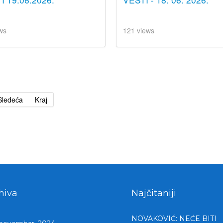
ws
121 views
Sledeća
Kraj
hiva
Najčitaniji
NOVAKOVIĆ: NEĆE BITI