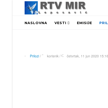
NASLOVNA
VESTI
EMISIJE
PRI
Prilozi
/
korisnik
/
četvrtak, 11 jun 2020 15:1