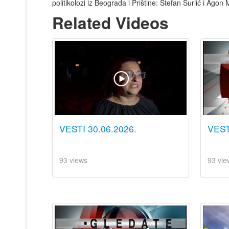
politikolozi iz Beograda i Prištine: Stefan Surlić i Agon 
Related Videos
VESTI 30.06.2026.
VEST
93 views
93 vie