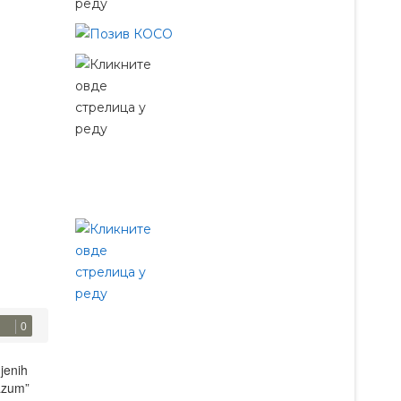
0
jenih
razum”