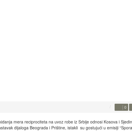
0
anja mera reciprociteta na uvoz robe iz Srbije odnosi Kosova i Sjedin
stavak dijaloga Beograda i Prištine, istakli su gostujući u emisiji “Spo