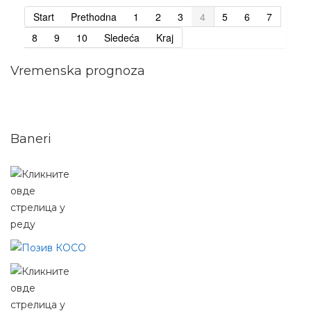
Start
Prethodna
1
2
3
4
5
6
7
8
9
10
Sledeća
Kraj
Vremenska prognoza
Baneri