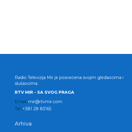
Radio Televizija Mir je posvećena svojim gledaocima i
slušaocima.
RTV MIR - SA SVOG PRAGA
Email:
mir@rtvmir.com
Tel:
+381 28 83165
Arhiva