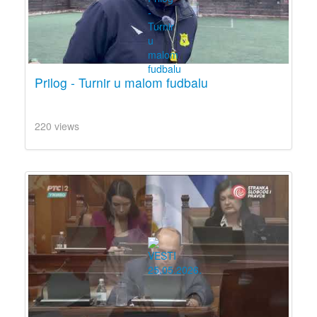
Prilog - Turnir u malom fudbalu
220 views