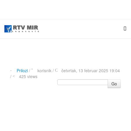
Prilozi
/
korisnik
/
četvrtak, 13 februar 2025 19:04
/
425 views
Go