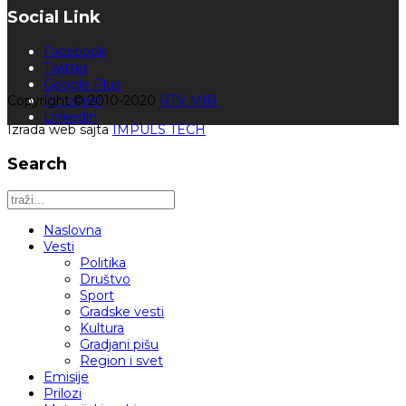
Social Link
Facebook
Twitter
Google Plus
Copyright © 2010-2020
Pinterest
RTV MIR.
Linkedin
Izrada web sajta
IMPULS TECH
Search
Naslovna
Vesti
Politika
Društvo
Sport
Gradske vesti
Kultura
Gradjani pišu
Region i svet
Emisije
Prilozi