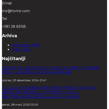
Email:
mir@rtvmir.com
Tel:
+381 28 83165
Arhiva
novembar, 2024
mart, 2020
Najčitaniji
HODŽA: ZA TERORISTIČKI NAPAD NA IBAR – LEPENAC
MOGU SE OČEKIVATI NOVA HAPŠENJA
utorak, 03 decembar 2024 21:41
“DA LI JE POTREBNA PARTIJSKA KNJIŽICA SNS-A DA
BISMO SE ZAPOSLILI”- STUDENTI U NIŠU U
NACIONALNOJ SLUŽBI ZA ZAPOŠLJAVANJE
petak, 28 mart 2025 13:00