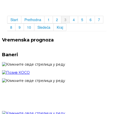
Start
Prethodna
1
2
3
4
5
6
7
8
9
10
Sledeća
Kraj
Vremenska prognoza
Baneri