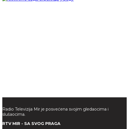
Radio Televizija Mir je posvećena svojim gledaocima i
slušaocima.
RTV MIR - SA SVOG PRAGA