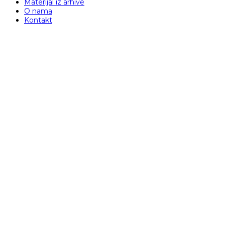
Materijal iz arhive
O nama
Kontakt