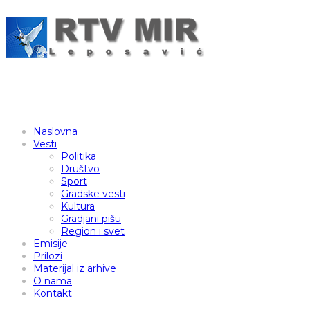
Naslovna
Vesti
Politika
Društvo
Sport
Gradske vesti
Kultura
Gradjani pišu
Region i svet
Emisije
Prilozi
Materijal iz arhive
O nama
Kontakt