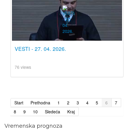
VESTI - 27. 04. 2026.
76 views
Start
Prethodna
1
2
3
4
5
6
7
8
9
10
Sledeća
Kraj
Vremenska prognoza