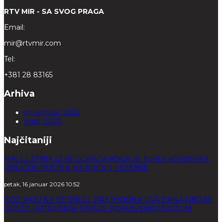
RTV MIR - SA SVOG PRAGA
Email:
mir@rtvmir.com
Tel:
+381 28 83165
Arhiva
novembar, 2024
mart, 2020
Najčitaniji
MALOLETNIK IZ BEOGRADA KOGA JE TUKLA KOSOVSKA
POLICIJA PUŠTEN NA KUĆNO LEČENJE
petak, 16 januar 2026 10:52
POZIVAJU NA ŠTEDNJU, PRETHODNA DVA DANA OKO 50
ODSTO POTROŠNJE STRUJE POKRIVENO UVOZOM