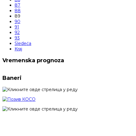
87
88
89
90
91
92
93
Sledeća
Kraj
Vremenska prognoza
Baneri