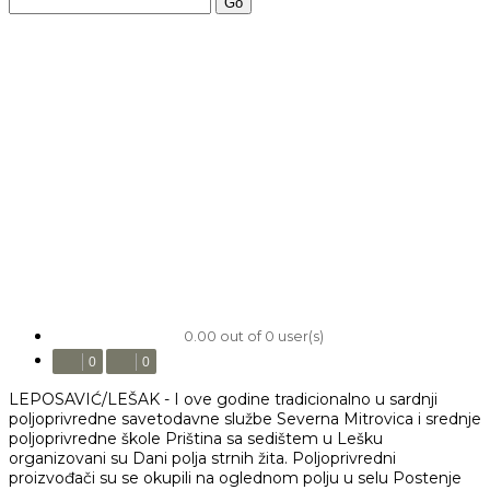
Go
0.00 out of 0 user(s)
0
0
LEPOSAVIĆ/LEŠAK - I ove godine tradicionalno u sardnji
poljoprivredne savetodavne službe Severna Mitrovica i srednje
poljoprivredne škole Priština sa sedištem u Lešku
organizovani su Dani polja strnih žita. Poljoprivredni
proizvođači su se okupili na oglednom polju u selu Postenje