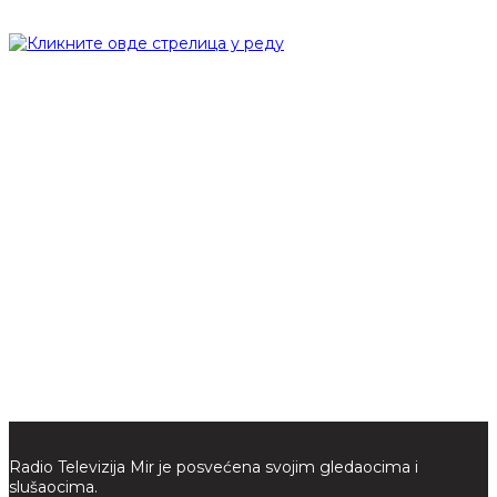
Radio Televizija Mir je posvećena svojim gledaocima i
slušaocima.