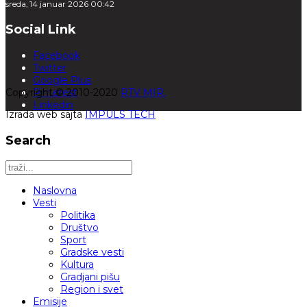
sreda, 14 januar 2026 00:42
Social Link
Facebook
Twitter
Google Plus
Copyright © 2010-2020
Pinterest
RTV MIR.
Linkedin
Izrada web sajta
IMPULS TECH
Search
Naslovna
Vesti
Politika
Društvo
Sport
Gradske vesti
Kultura
Gradjani pišu
Region i svet
Emisije