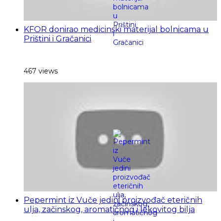
KFOR donirao medicinski materijal bolnicama u
Prištini i Gračanici
467 views
Pepermint iz Vuče jedini proizvođač eteričnih
ulja, začinskog, aromatičnog i lekovitog bilja