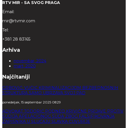
RTV MIR - SA SVOG PRAGA
Email:
mir@rtvmir.com
Tel:
+381 28 83165
Arhiva
novembar, 2024
mart, 2020
Najčitaniji
GRBOVIĆ: VUČIĆ KRIMINALIZACIJOM BEZBEDNOSNIH
STRUKTURA SAMO UBRZAVA SVOJ PAD
ponedeljak, 15 septembar 2025 08:29
ADVOKAT TODORIĆ PODNEO KRIVIČNE PRIJAVE PROTIV
SUDIJA APELACIONOG SUDA ZBOG FALSIFIKOVANJA
ZAPISNIKA U SLUČAJU SLAVKA ĆUVURIJE