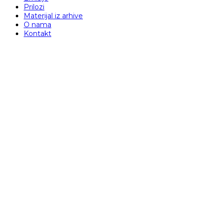
Prilozi
Materijal iz arhive
O nama
Kontakt