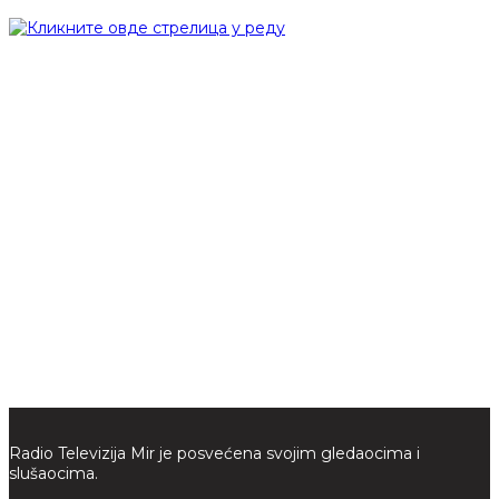
Radio Televizija Mir je posvećena svojim gledaocima i
slušaocima.