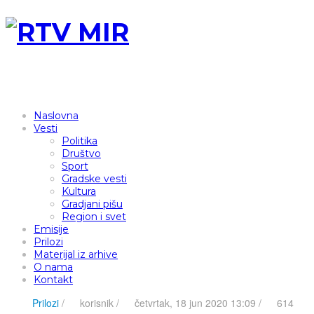
Naslovna
Vesti
Politika
Društvo
Sport
Gradske vesti
Kultura
Gradjani pišu
Region i svet
Emisije
Prilozi
Materijal iz arhive
O nama
Kontakt
Prilozi
/
korisnik
/
četvrtak, 18 jun 2020 13:09 /
614