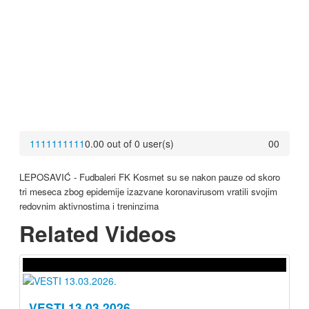
1
1
1
1
1
1
1
1
1
1
0.00 out of 0 user(s)
0
0
LEPOSAVIĆ - Fudbaleri FK Kosmet su se nakon pauze od skoro
tri meseca zbog epidemije izazvane koronavirusom vratili svojim
redovnim aktivnostima i treninzima
Related Videos
VESTI 13.03.2026.