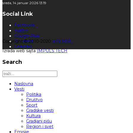
sreda, 14 januar 2026 13:19
Social Link
Facebook
Twitter
Google Plus
Copyright © 2010-2020
Pinterest
RTV MIR.
Linkedin
Izrada web sajta
IMPULS TECH
Search
Naslovna
Vesti
Politika
Društvo
Sport
Gradske vesti
Kultura
Gradjani pišu
Region i svet
Emisije