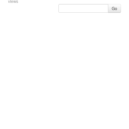
views
Go