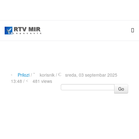
Prilozi
/
korisnik
/
sreda, 03 septembar 2025
13:48 /
481 views
Go