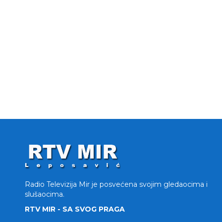
Radio Televizija Mir je posvećena svojim gledaocima i
slušaocima.
RTV MIR - SA SVOG PRAGA