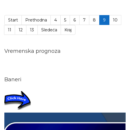
Start
Prethodna
4
5
6
7
8
9
10
11
12
13
Sledeća
Kraj
Vremenska prognoza
Baneri