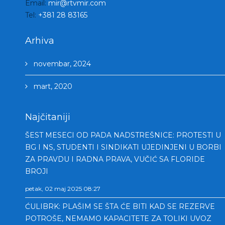
Email:
mir@rtvmir.com
Tel:
+381 28 83165
Arhiva
novembar, 2024
mart, 2020
Najčitaniji
ŠEST MESECI OD PADA NADSTREŠNICE: PROTESTI U
BG I NS, STUDENTI I SINDIKATI UJEDINJENI U BORBI
ZA PRAVDU I RADNA PRAVA, VUČIĆ SA FLORIDE
BROJI
petak, 02 maj 2025 08:27
ĆULIBRK: PLAŠIM SE ŠTA ĆE BITI KAD SE REZERVE
POTROŠE, NEMAMO KAPACITETE ZA TOLIKI UVOZ