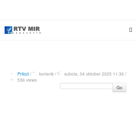
Prilozi
/
korisnik
/
subota, 04 oktobar 2025 11:36 /
536 views
Go