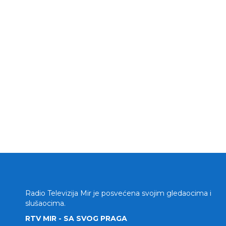
Radio Televizija Mir je posvećena svojim gledaocima i
slušaocima.
RTV MIR - SA SVOG PRAGA