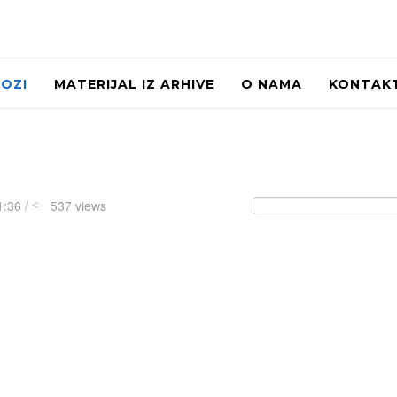
LOZI
MATERIJAL IZ ARHIVE
O NAMA
KONTAK
1:36 /
537 views