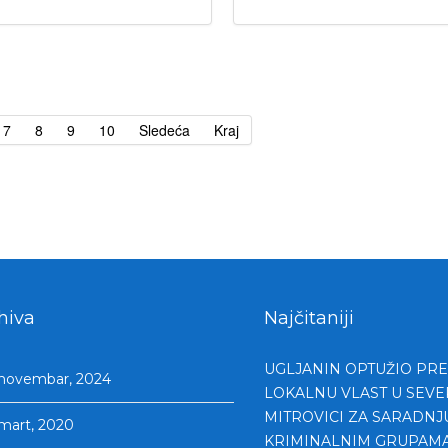
7
8
9
10
Sledeća
Kraj
hiva
Najčitaniji
UGLJANIN OPTUŽIO PR
novembar, 2024
LOKALNU VLAST U SEV
MITROVICI ZA SARADNJ
mart, 2020
KRIMINALNIM GRUPAM