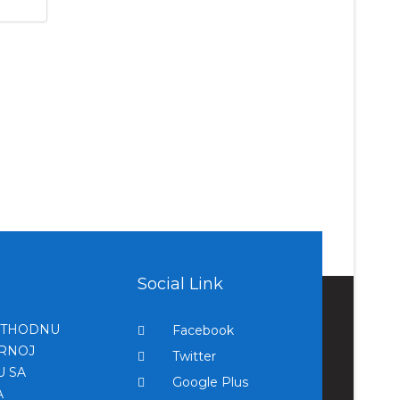
Social Link
ETHODNU
Facebook
ERNOJ
Twitter
U SA
Google Plus
A