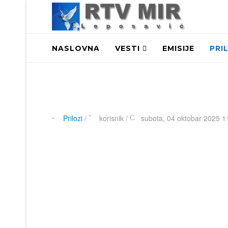
NASLOVNA
VESTI
EMISIJE
PRI
Prilozi
/
korisnik
/
subota, 04 oktobar 2025 1