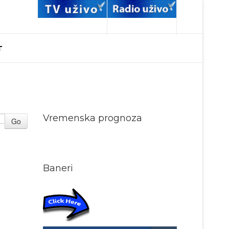
T
Vremenska prognoza
Go
Baneri