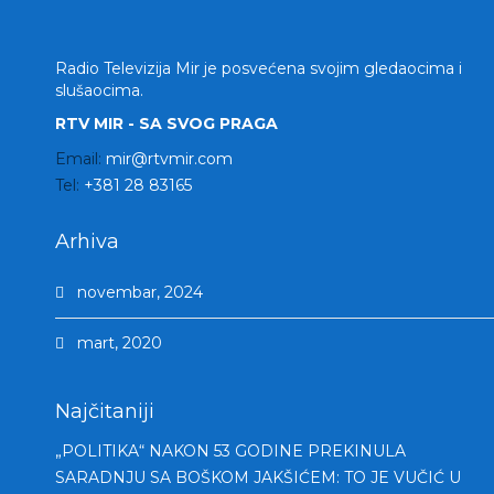
Radio Televizija Mir je posvećena svojim gledaocima i
slušaocima.
RTV MIR - SA SVOG PRAGA
Email:
mir@rtvmir.com
Tel:
+381 28 83165
Arhiva
novembar, 2024
mart, 2020
Najčitaniji
„POLITIKA“ NAKON 53 GODINE PREKINULA
SARADNJU SA BOŠKOM JAKŠIĆEM: TO JE VUČIĆ U