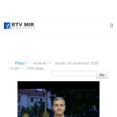
Prilozi
/
korisnik
/
utorak, 04 novembar 2025
14:29 /
539 views
Go