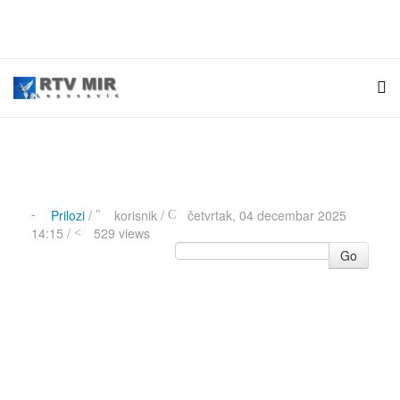
Prilozi
/
korisnik
/
četvrtak, 04 decembar 2025
14:15 /
529 views
Go