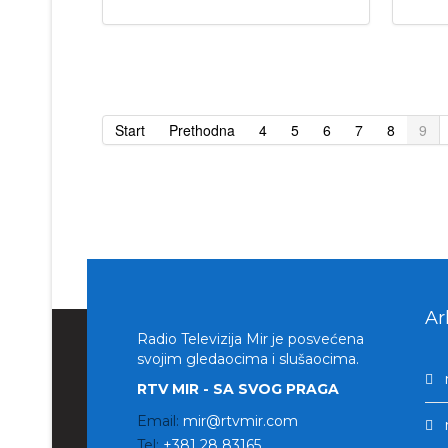
Start
Prethodna
4
5
6
7
8
9
Ar
Radio Televizija Mir je posvećena
svojim gledaocima i slušaocima.
RTV MIR - SA SVOG PRAGA
Email:
mir@rtvmir.com
Tel:
+381 28 83165