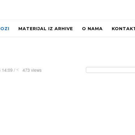
LOZI
MATERIJAL IZ ARHIVE
O NAMA
KONTAK
 14:09 /
473 views