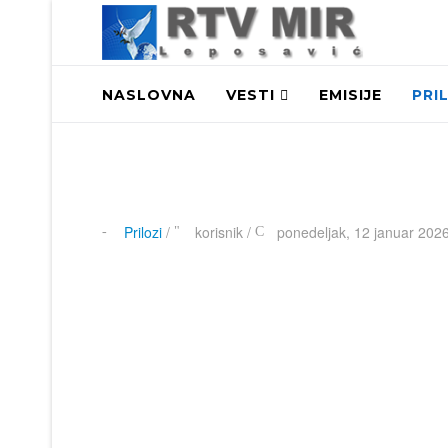
NASLOVNA
VESTI
EMISIJE
PRI
Prilozi
/
korisnik
/
ponedeljak, 12 januar 2026