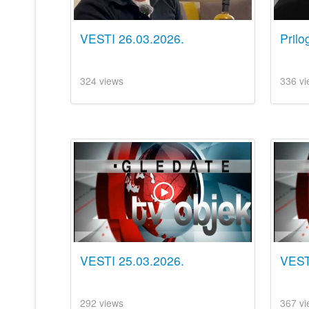
VESTI 26.03.2026.
Prilo
324 views
336 vi
VESTI 25.03.2026.
VESTI
292 views
367 vi