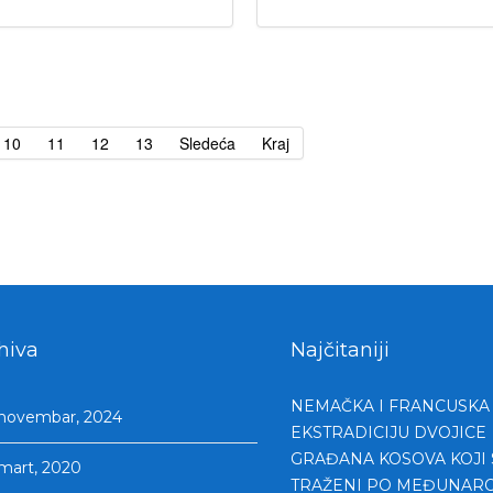
10
11
12
13
Sledeća
Kraj
hiva
Najčitaniji
NEMAČKA I FRANCUSKA 
novembar, 2024
EKSTRADICIJU DVOJICE
GRAĐANA KOSOVA KOJI S
mart, 2020
TRAŽENI PO MEĐUNAR