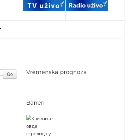
T
Vremenska prognoza
Go
Baneri