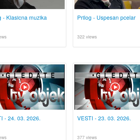
g - Klasicna muzika
Prilog - Uspesan pcelar
ews
322 views
 - 24. 03. 2026.
VESTI - 23. 03. 2026.
ews
377 views