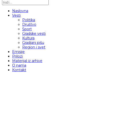
Naslovna
Vesti
Politika
Društvo
Sport
Gradske vesti
Kultura
Gradjani pišu
Region i svet
Emisije
Prilozi
Materijal iz arhive
O nama
Kontakt