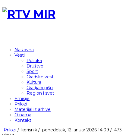
Naslovna
Vesti
Politika
Društvo
Sport
Gradske vesti
Kultura
Gradjani pišu
Region i svet
Emisije
Prilozi
Materijal iz arhive
O nama
Kontakt
Prilozi
/
korisnik
/
ponedeljak, 12 januar 2026 14:09 /
473