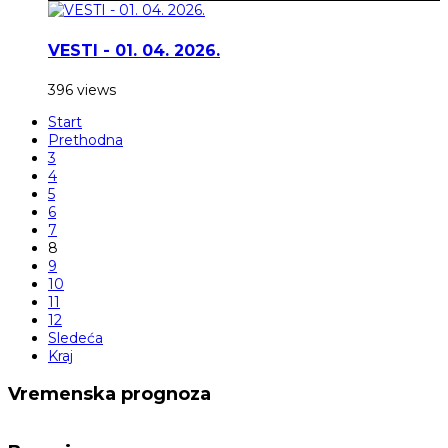
VESTI - 01. 04. 2026.
396 views
Start
Prethodna
3
4
5
6
7
8
9
10
11
12
Sledeća
Kraj
Vremenska prognoza