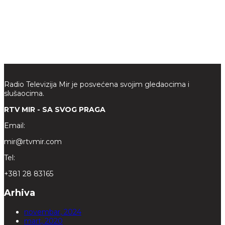
Radio Televizija Mir je posvećena svojim gledaocima i
slušaocima.
RTV MIR - SA SVOG PRAGA
Email:
mir@rtvmir.com
Tel:
+381 28 83165
Arhiva
novembar, 2024
mart, 2020