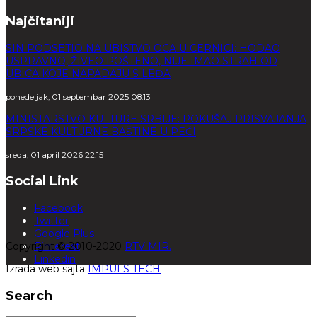
Najčitaniji
SIN PODSETIO NA UBISTVO OCA U CERNICI: HODAO
USPRAVNO, ŽIVEO POŠTENO, NIJE IMAO STRAH OD
UBICA KOJE NAPADAJU S LEĐA
ponedeljak, 01 septembar 2025 08:13
MINISTARSTVO KULTURE SRBIJE: POKUŠAJ PRISVAJANJA
SRPSKE KULTURNE BAŠTINE U PEĆI
sreda, 01 april 2026 22:15
Social Link
Facebook
Twitter
Google Plus
Copyright © 2010-2020
Pinterest
RTV MIR.
Linkedin
Izrada web sajta
IMPULS TECH
Search