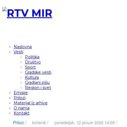
Naslovna
Vesti
Politika
Društvo
Sport
Gradske vesti
Kultura
Gradjani pišu
Region i svet
Emisije
Prilozi
Materijal iz arhive
O nama
Kontakt
Prilozi
/
korisnik
/
ponedeljak, 12 januar 2026 14:09 /