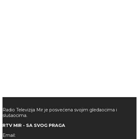
Radio Televizija Mir je posvećena svojim gledaocima i
slušaocima.
RTV MIR - SA SVOG PRAGA
Email: