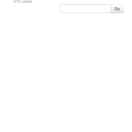
476 views
Go