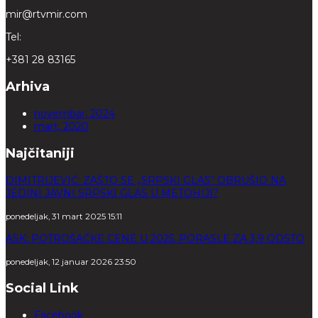
mir@rtvmir.com
Tel:
+381 28 83165
Arhiva
novembar, 2024
mart, 2020
Najčitaniji
DIMITRIJEVIĆ: ZAŠTO SE „SRPSKI GLAS“ OBRUŠIO NA
JEDINI JAVNI SRPSKI GLAS U METOHIJI?
ponedeljak, 31 mart 2025 15:11
ASK: POTROŠAČKE CENE U 2025. PORASLE ZA 3,9 ODSTO
ponedeljak, 12 januar 2026 23:50
Social Link
Facebook