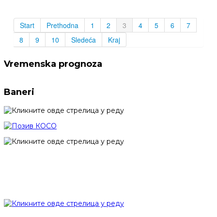
Start
Prethodna
1
2
3
4
5
6
7
8
9
10
Sledeća
Kraj
Vremenska prognoza
Baneri