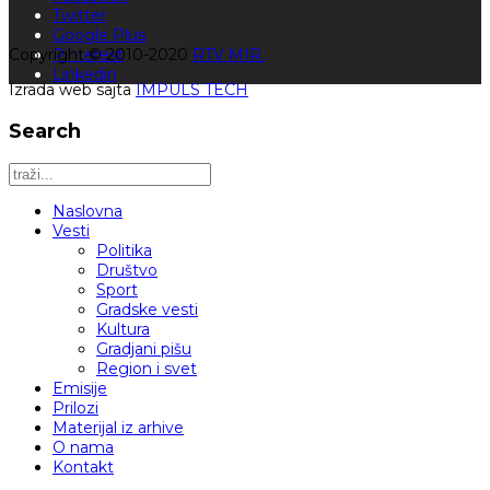
Twitter
Google Plus
Copyright © 2010-2020
Pinterest
RTV MIR.
Linkedin
Izrada web sajta
IMPULS TECH
Search
Naslovna
Vesti
Politika
Društvo
Sport
Gradske vesti
Kultura
Gradjani pišu
Region i svet
Emisije
Prilozi
Materijal iz arhive
O nama
Kontakt