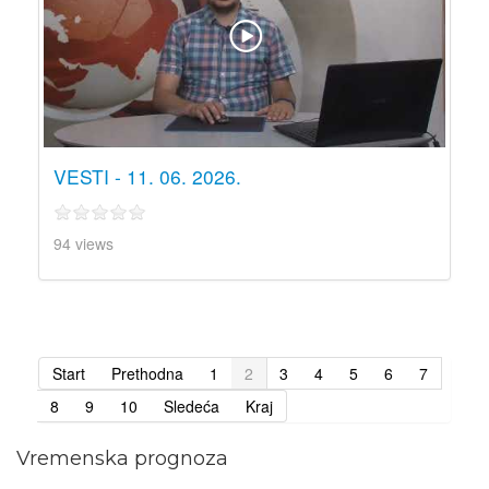
VESTI - 11. 06. 2026.
94 views
Start
Prethodna
1
2
3
4
5
6
7
8
9
10
Sledeća
Kraj
Vremenska prognoza