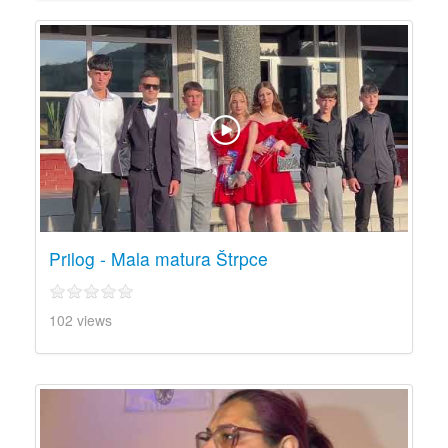
Prilog - Mala matura Štrpce
102 views