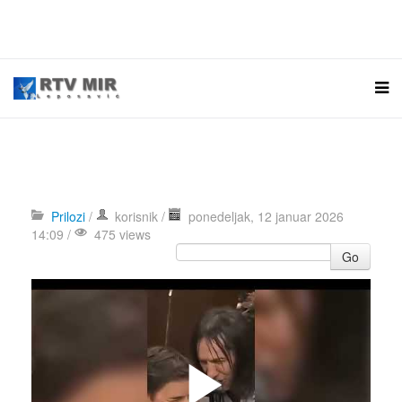
Prilozi
/
korisnik
/
ponedeljak, 12 januar 2026
14:09 /
475 views
Go