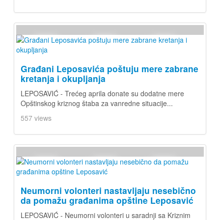
Građani Leposavića poštuju mere zabrane
kretanja i okupljanja
LEPOSAVIĆ - Trećeg aprila donate su dodatne mere
Opštinskog kriznog štaba za vanredne situacije...
557 views
Neumorni volonteri nastavljaju nesebično
da pomažu građanima opštine Leposavić
LEPOSAVIĆ - Neumorni volonteri u saradnji sa Kriznim