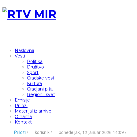
Naslovna
Vesti
Politika
Društvo
Sport
Gradske vesti
Kultura
Gradjani pišu
Region i svet
Emisije
Prilozi
Materijal iz arhive
O nama
Kontakt
Prilozi
/
korisnik
/
ponedeljak, 12 januar 2026 14:09 /