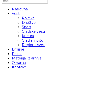
Naslovna
Vesti
Politika
Društvo
Sport
Gradske vesti
Kultura
Gradjani pišu
Region i svet
Emisije
Prilozi
Materijal iz arhive
O nama
Kontakt