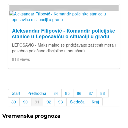
Aleksandar Filipović - Komandir policijske
stanice u Leposaviću o situaciji u gradu
LEPOSAVIĆ - Maksimalno se pridržavajte zaštitnih mera i
posebno pojačane discipline u ponašanju...
818 views
Start
Prethodna
84
85
86
87
88
89
90
91
92
93
Sledeća
Kraj
Vremenska prognoza