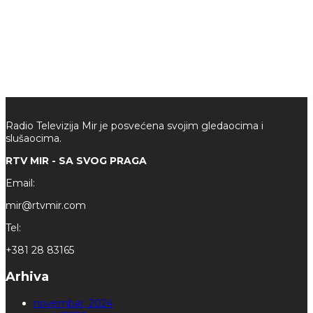
Radio Televizija Mir je posvećena svojim gledaocima i
slušaocima.
RTV MIR - SA SVOG PRAGA
Email:
mir@rtvmir.com
Tel:
+381 28 83165
Arhiva
novembar, 2024