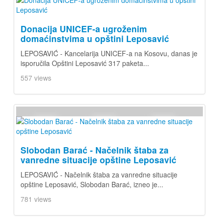
Donacija UNICEF-a ugroženim
domaćinstvima u opštini Leposavić
LEPOSAVIĆ - Kancelarija UNICEF-a na Kosovu, danas je
isporučila Opštini Leposavić 317 paketa...
557 views
Slobodan Barać - Načelnik štaba za
vanredne situacije opštine Leposavić
LEPOSAVIĆ - Načelnik štaba za vanredne situacije
opštine Leposavić, Slobodan Barać, izneo je...
781 views