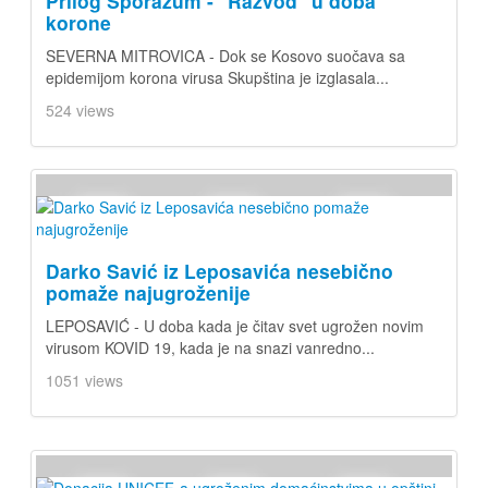
Prilog Sporazum - "Razvod" u doba
korone
SEVERNA MITROVICA - Dok se Kosovo suočava sa
epidemijom korona virusa Skupština je izglasala...
524 views
Darko Savić iz Leposavića nesebično
pomaže najugroženije
LEPOSAVIĆ - U doba kada je čitav svet ugrožen novim
virusom KOVID 19, kada je na snazi vanredno...
1051 views