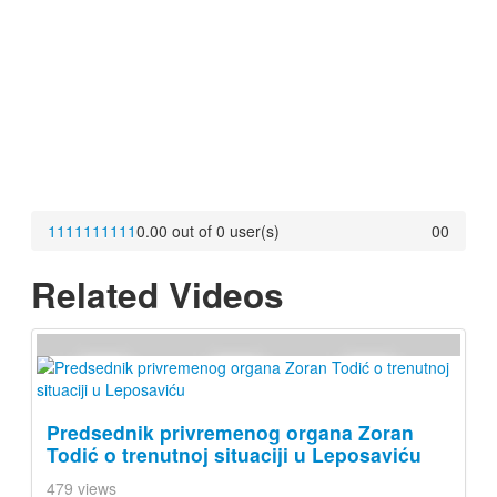
1
1
1
1
1
1
1
1
1
1
0.00 out of 0 user(s)
0
0
Related Videos
Predsednik privremenog organa Zoran
Todić o trenutnoj situaciji u Leposaviću
479 views