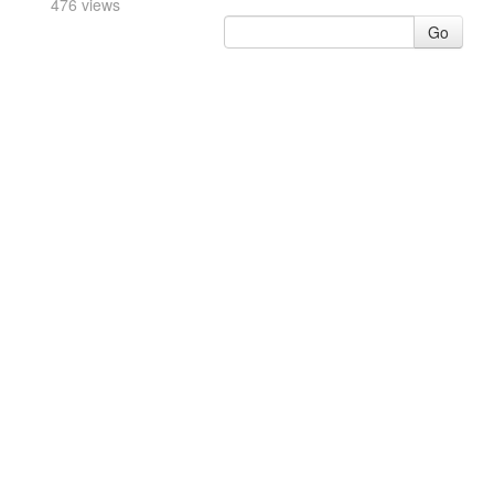
476 views
Go