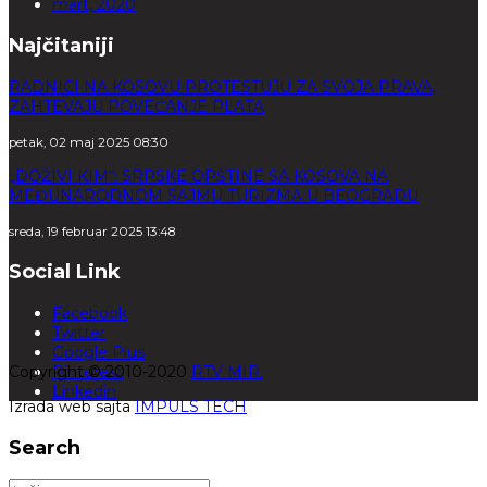
mart, 2020
Najčitaniji
RADNICI NA KOSOVU PROTESTUJU ZA SVOJA PRAVA,
ZAHTEVAJU POVEĆANJE PLATA
petak, 02 maj 2025 08:30
„DOŽIVI KIM“: SRPSKE OPŠTINE SA KOSOVA NA
MEĐUNARODNOM SAJMU TURIZMA U BEOGRADU
sreda, 19 februar 2025 13:48
Social Link
Facebook
Twitter
Google Plus
Copyright © 2010-2020
Pinterest
RTV MIR.
Linkedin
Izrada web sajta
IMPULS TECH
Search