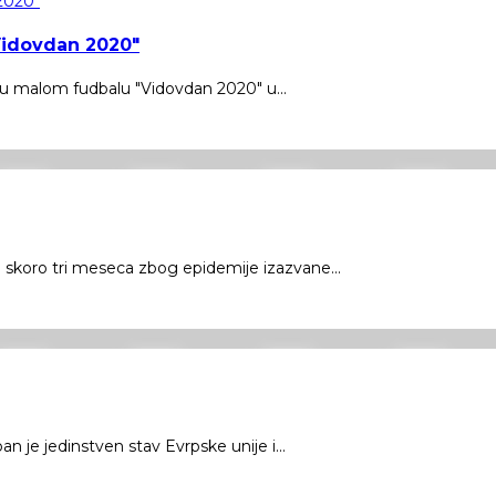
"Vidovdan 2020"
u malom fudbalu "Vidovdan 2020" u...
koro tri meseca zbog epidemije izazvane...
je jedinstven stav Evrpske unije i...