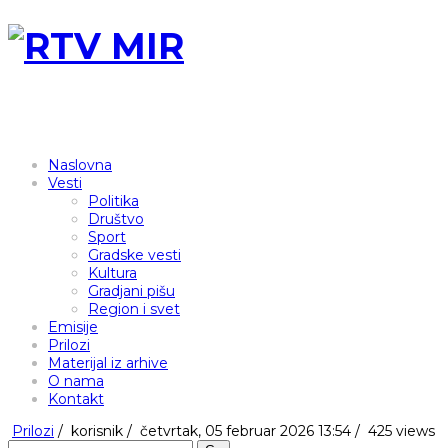
Naslovna
Vesti
Politika
Društvo
Sport
Gradske vesti
Kultura
Gradjani pišu
Region i svet
Emisije
Prilozi
Materijal iz arhive
O nama
Kontakt
Prilozi
/
korisnik
/
četvrtak, 05 februar 2026 13:54 /
425 views