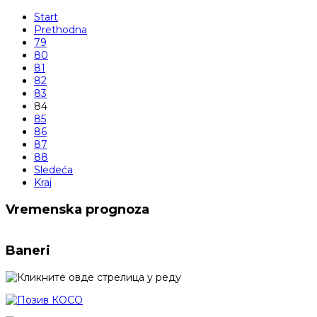
Start
Prethodna
79
80
81
82
83
84
85
86
87
88
Sledeća
Kraj
Vremenska prognoza
Baneri