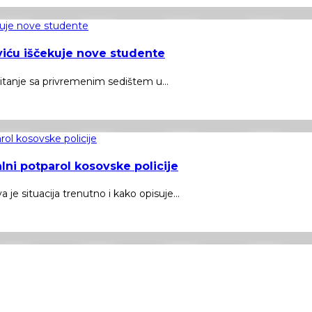
aviću iščekuje nove studente
itanje sa privremenim sedištem u...
alni potparol kosovske policije
e situacija trenutno i kako opisuje...