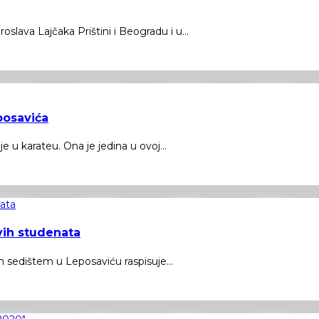
lava Lajčaka Prištini i Beogradu i u...
posavića
 u karateu. Ona je jedina u ovoj...
ovih studenata
 sedištem u Leposaviću raspisuje...