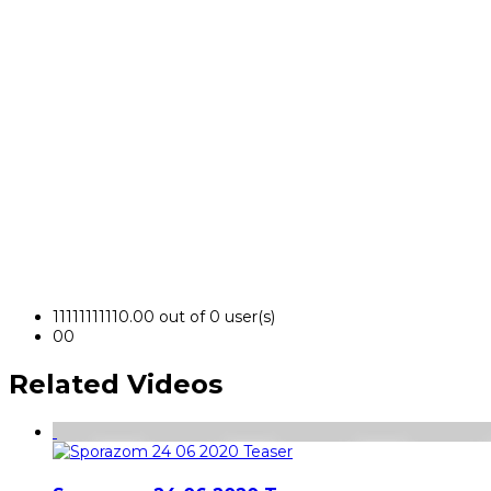
1
1
1
1
1
1
1
1
1
1
0.00 out of 0 user(s)
0
0
Related Videos