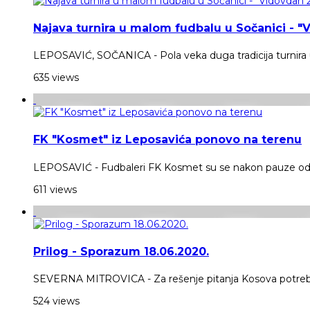
Najava turnira u malom fudbalu u Sočanici - 
LEPOSAVIĆ, SOČANICA - Pola veka duga tradicija turnira 
635 views
FK "Kosmet" iz Leposavića ponovo na terenu
LEPOSAVIĆ - Fudbaleri FK Kosmet su se nakon pauze od s
611 views
Prilog - Sporazum 18.06.2020.
SEVERNA MITROVICA - Za rešenje pitanja Kosova potreban 
524 views