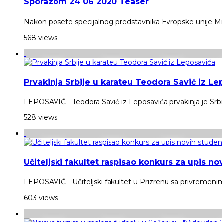
Sporazom 24 06 2020 Teaser
Nakon posete specijalnog predstavnika Evropske unije Miros
568 views
Prvakinja Srbije u karateu Teodora Savić iz Le
LEPOSAVIĆ - Teodora Savić iz Leposavića prvakinja je Srbije
528 views
Učiteljski fakultet raspisao konkurs za upis n
LEPOSAVIĆ - Učiteljski fakultet u Prizrenu sa privremenim
603 views