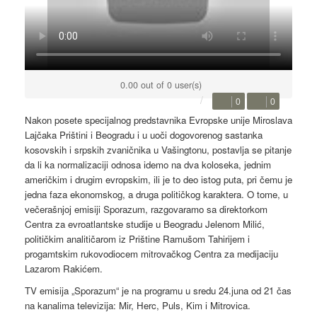
0.00 out of 0 user(s)
0
0
Nakon posete specijalnog predstavnika Evropske unije Miroslava
Lajčaka Prištini i Beogradu i u uoči dogovorenog sastanka
kosovskih i srpskih zvaničnika u Vašingtonu, postavlja se pitanje
da li ka normalizaciji odnosa idemo na dva koloseka, jednim
američkim i drugim evropskim, ili je to deo istog puta, pri čemu je
jedna faza ekonomskog, a druga političkog karaktera. O tome, u
večerašnjoj emisiji Sporazum, razgovaramo sa direktorkom
Centra za evroatlantske studije u Beogradu Jelenom Milić,
političkim analitičarom iz Prištine Ramušom Tahirijem i
progamtskim rukovodiocem mitrovačkog Centra za medijaciju
Lazarom Rakićem.
TV emisija „Sporazum“ je na programu u sredu 24.juna od 21 čas
na kanalima televizija: Mir, Herc, Puls, Kim i Mitrovica.