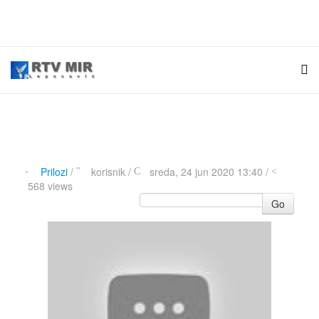
Prilozi
/
korisnik
/
sreda, 24 jun 2020 13:40 /
568 views
Go