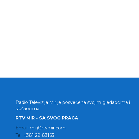
Radio Televizija Mir je posvećena svojim gledaocima i
slušaocima.
RTV MIR - SA SVOG PRAGA
Email:
mir@rtvmir.com
Tel:
+381 28 83165