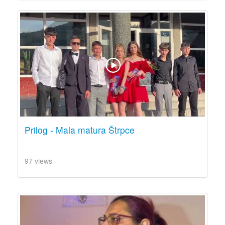
Prilog - Mala matura Štrpce
97 views