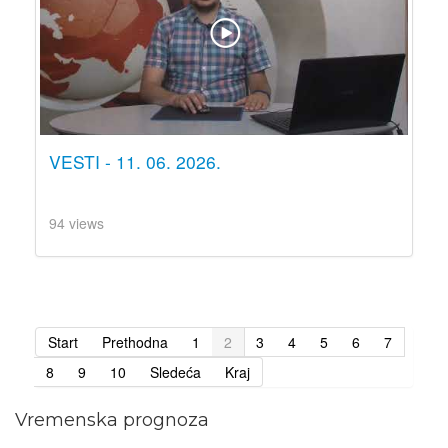
VESTI - 11. 06. 2026.
94 views
Start
Prethodna
1
2
3
4
5
6
7
8
9
10
Sledeća
Kraj
Vremenska prognoza