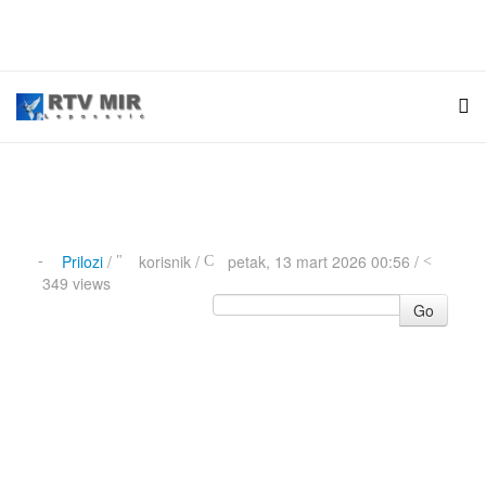
Prilozi
/
korisnik
/
petak, 13 mart 2026 00:56 /
349 views
Go