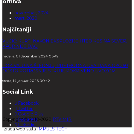
Arhiva
novembar, 2024
mart, 2020
Najčitaniji
VUČIĆ: KURTI NAKON EKSPLOZIJE HTEO KBS NA SEVER,
KFOR NIJE DAO
nedelja, 01 decembar 2024 06:49
POZIVAJU NA ŠTEDNJU, PRETHODNA DVA DANA OKO 50
ODSTO POTROŠNJE STRUJE POKRIVENO UVOZOM
sreda, 14 januar 2026 00:42
Social Link
Facebook
Twitter
Google Plus
Copyright © 2010-2020
Pinterest
RTV MIR.
Linkedin
Izrada web sajta
IMPULS TECH