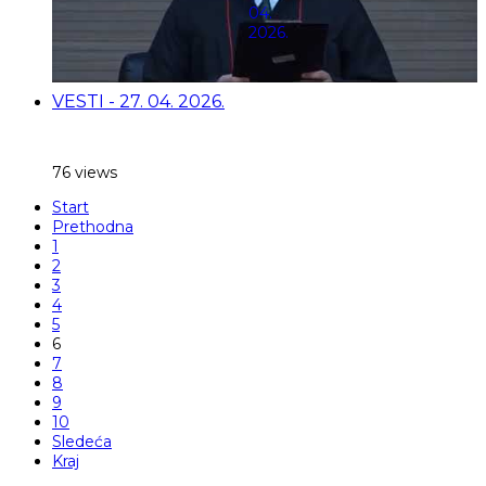
VESTI - 27. 04. 2026.
76 views
Start
Prethodna
1
2
3
4
5
6
7
8
9
10
Sledeća
Kraj