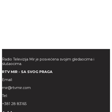
Radio Televizija Mir je posvećena svojim gledaocima i
slušaocima.
RTV MIR - SA SVOG PRAGA
Email:
mir@rtvmir.com
Tel:
+381 28 83165