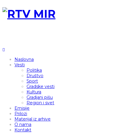
Naslovna
Vesti
Politika
Društvo
Sport
Gradske vesti
Kultura
Gradjani pišu
Region i svet
Emisije
Prilozi
Materijal iz arhive
O nama
Kontakt