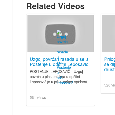
Related Videos
Uzgoj povrća i rasada u selu
Pril
Postenje u opštini Leposavić
se di
društ
POSTENJE, LEPOSAVIĆ - Uzgoj
povrća u plastenicima u opštini
Leposavić je u jeku uprkos epidemiji...
520 vi
561 views