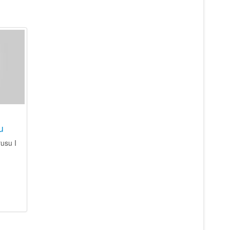
u
usu I