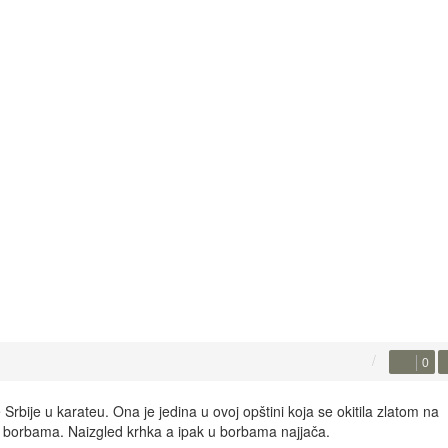
0
bije u karateu. Ona je jedina u ovoj opštini koja se okitila zlatom na
 i borbama. Naizgled krhka a ipak u borbama najjača.