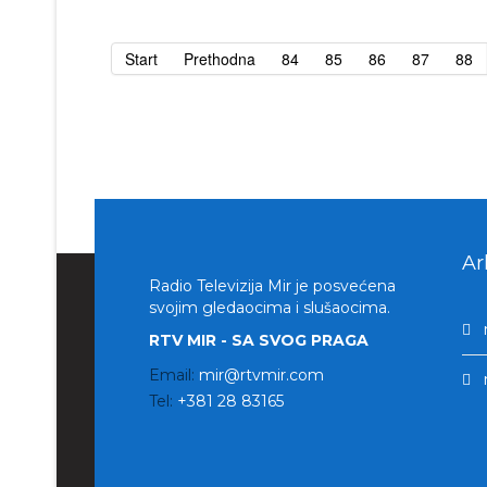
Start
Prethodna
84
85
86
87
88
Ar
Radio Televizija Mir je posvećena
svojim gledaocima i slušaocima.
RTV MIR - SA SVOG PRAGA
Email:
mir@rtvmir.com
Tel:
+381 28 83165