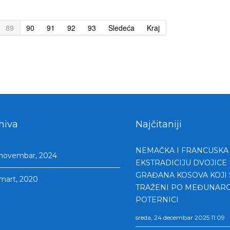
89
90
91
92
93
Sledeća
Kraj
hiva
Najčitaniji
NEMAČKA I FRANCUSKA 
novembar, 2024
EKSTRADICIJU DVOJICE
GRAĐANA KOSOVA KOJI S
mart, 2020
TRAŽENI PO MEĐUNAR
POTERNICI
sreda, 24 decembar 2025 11:09