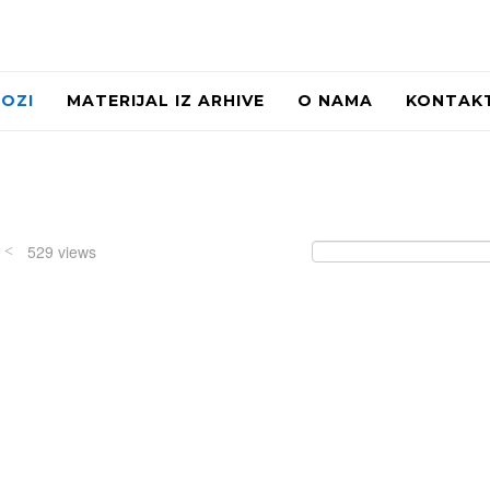
LOZI
MATERIJAL IZ ARHIVE
O NAMA
KONTAK
/
529 views