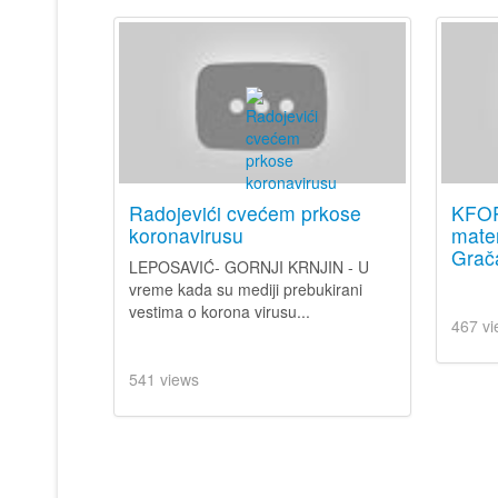
Radojevići cvećem prkose
KFOR
koronavirusu
mater
Grača
LEPOSAVIĆ- GORNJI KRNJIN - U
vreme kada su mediji prebukirani
vestima o korona virusu...
467 vi
541 views