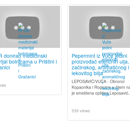
 donirao medicinski
Pepermint iz Vuče jedini
ijal bolnicama u Prištini i
proizvođač eteričnih ulja,
nici
začinskog, aromatičnog i
lekovitog bilja
LEPOSAVIĆ/VUČA - Obronci
ews
Kopaonika i Rogozne u čijem n
je smeštena opština Leposavić..
539 views