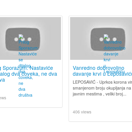
og Sporazum: Nastaviće
Vanredno dobrovoljno
jalog dva čoveka, ne dva
davanje krvi u Leposavić
va
LEPOSAVIĆ - Uprkos korona vir
smanjenom broju okupljanja na
javnim mestima , veliki broj...
ews
406 views