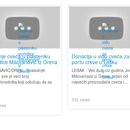
je cveća u plasteniku
Donacija u vidu cveća za
ice Milovanović iz Drena
portu crkve u Lešku
AVIĆ/DREN - Poslednjih
LEŠAK - Već duži niz godina J
 sve je veći broj
Milovanovic iz Drena, jedan od
rivrednika koji odlučuju da se
najvećih proizvođača cveća i...
.
532 views
ews