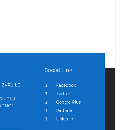
Social Link
IZVRŠILE
Facebook
Twitter
U BILI
Google Plus
ODNOJ
Pinterest
Linkedin