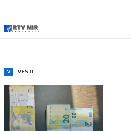
D
Društvo
Uhapšen 65-Godišnjak Zbog Pretnje
VESTI
V
Vatrenim Oružjem Na Brezovici