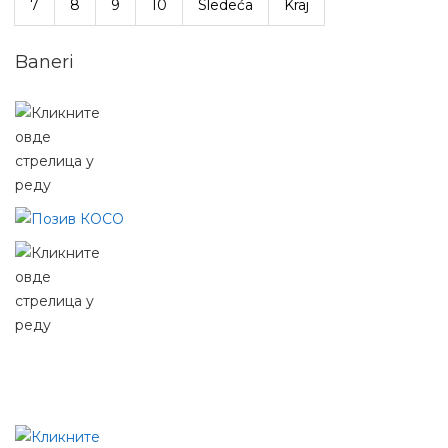
7
8
9
10
Sledeća
Kraj
Baneri