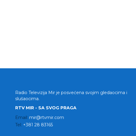
Radio Televizija Mir je posvećena svojim gledaocima i
slušaocima.
RTV MIR - SA SVOG PRAGA
Email:
mir@rtvmir.com
Tel:
+381 28 83165