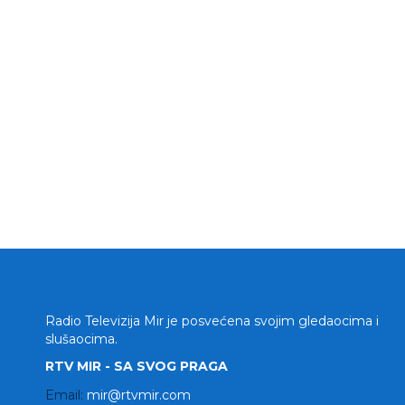
Radio Televizija Mir je posvećena svojim gledaocima i
slušaocima.
RTV MIR - SA SVOG PRAGA
Email:
mir@rtvmir.com