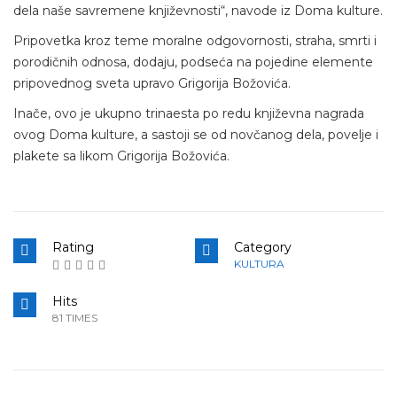
dela naše savremene književnosti“, navode iz Doma kulture.
Pripovetka kroz teme moralne odgovornosti, straha, smrti i
porodičnih odnosa, dodaju, podseća na pojedine elemente
pripovednog sveta upravo Grigorija Božovića.
Inače, ovo je ukupno trinaesta po redu književna nagrada
ovog Doma kulture, a sastoji se od novčanog dela, povelje i
plakete sa likom Grigorija Božovića.
Rating
Category
KULTURA
Hits
81 TIMES