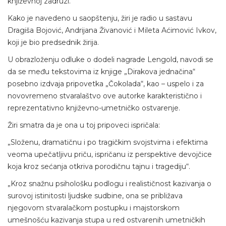
književnoj zadruzi.
Kako je navedeno u saopštenju, žiri je radio u sastavu
Dragiša Bojović, Andrijana Živanović i Mileta Aćimović Ivkov,
koji je bio predsednik žirija.
U obrazloženju odluke o dodeli nagrade Lengold, navodi se
da se među tekstovima iz knjige „Dirakova jednačina“
posebno izdvaja pripovetka „Čokolada“, kao – uspelo i za
novovremeno stvaralaštvo ove autorke karakteristično i
reprezentativno književno-umetničko ostvarenje.
Žiri smatra da je ona u toj pripoveci ispričala:
„Složenu, dramatičnu i po tragičkim svojstvima i efektima
veoma upečatljivu priču, ispričanu iz perspektive devojčice
koja kroz sećanja otkriva porodičnu tajnu i tragediju“.
„Kroz snažnu psihološku podlogu i realističnost kazivanja o
surovoj istinitosti ljudske sudbine, ona se približava
njegovom stvaralačkom postupku i majstorskom
umešnošću kazivanja stupa u red ostvarenih umetničkih