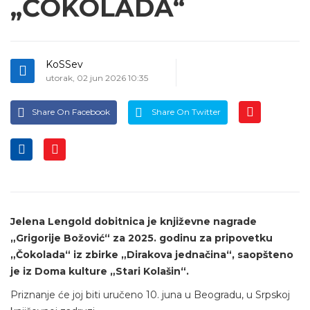
„ČOKOLADA“
KoSSev
utorak, 02 jun 2026 10:35
Share On Facebook
Share On Twitter
Jelena Lengold dobitnica je književne nagrade
„Grigorije Božović“ za 2025. godinu za pripovetku
„Čokolada“ iz zbirke „Dirakova jednačina“, saopšteno
je iz Doma kulture „Stari Kolašin“.
Priznanje će joj biti uručeno 10. juna u Beogradu, u Srpskoj