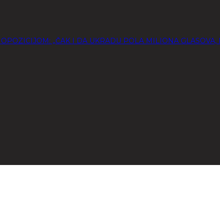
I OPOZICIJOM: „ČAK I DA UKRADU POLA MILIONA GLASOVA