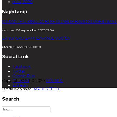
mart, 2020
Najčitaniji
OTIŠAO JE U KINU DA BI SE ODANDE BAVIO STUDENTIMA 
četvrtak, 04 septembar 2025 12:04
EVROPSKO ZAMRZAVANJE VUČIĆA
utorak, 21 april 2026 08:28
Social Link
Facebook
Twitter
Google Plus
Copyright © 2010-2020
Pinterest
RTV MIR.
Linkedin
Izrada web sajta
IMPULS TECH
Search