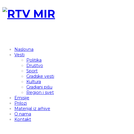
Naslovna
Vesti
Politika
Društvo
Sport
Gradske vesti
Kultura
Gradjani pišu
Region i svet
Emisije
Prilozi
Materijal iz arhive
O nama
Kontakt