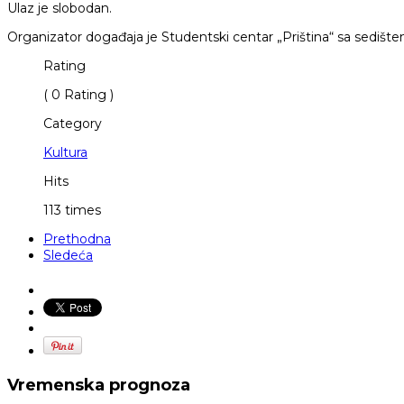
Ulaz je slobodan.
Organizator događaja je Studentski centar „Priština“ sa sedište
Rating
( 0 Rating )
Category
Kultura
Hits
113 times
Prethodna
Sledeća
Vremenska prognoza