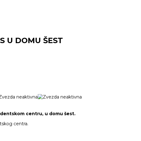
S U DOMU ŠEST
udentskom centru, u domu šest.
tskog centra.