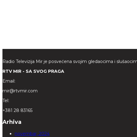
Radio Televizija Mir je posvećena svojim gledaocima i slušaocim
RTV MIR - SA SVOG PRAGA
Email:
mir@rtvmir.com
Tel:
+381 28 83165
Arhiva
novembar, 2024