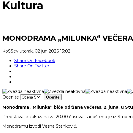
Kultura
MONODRAMA „MILUNKA“ VEČERA
KoSSev
utorak, 02 jun 2026 13:02
Share On Facebook
Share On Twitter
Ocenite
Monodrama „Milunka“ biće održana večeras, 2. juna, u St
Predstava je zakazana za 20.00 časova, saopšteno je iz Studen
Monodramu izvodi
Vesna Stanković.