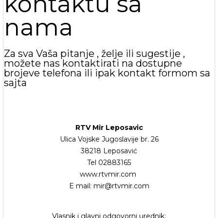
kontaktu sa
nama
Za sva Vaša pitanje , želje ili sugestije ,
možete nas kontaktirati na dostupne
brojeve telefona ili ipak kontakt formom sa
sajta
RTV Mir Leposavic
Ulica Vojske Jugoslavije br. 26
38218 Leposavić
Tel 02883165
www.rtvmir.com
E mail: mir@rtvmir.com
Vlasnik i glavni odgovorni urednik: