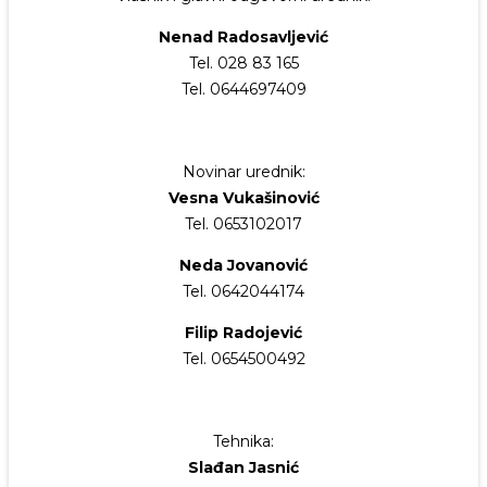
Nenad Radosavljević
Tel. 028 83 165
Tel. 0644697409
Novinar urednik:
Vesna Vukašinović
Tel. 0653102017
Neda Jovanović
Tel. 0642044174
Filip Radojević
Tel. 0654500492
Tehnika:
Slađan Jasnić