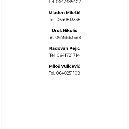
Tel. 0642385402
Mladen Miletić
Tel. 0640613336
Uroš Nikolić
Tel. 0648863689
Radovan Pejić
Tel. 0641721714
Miloš Vulićević
Tel. 0640251108