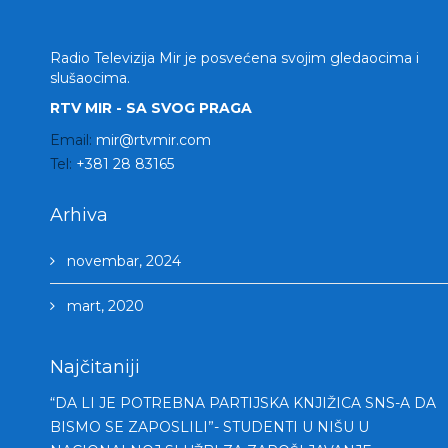
Radio Televizija Mir je posvećena svojim gledaocima i
slušaocima.
RTV MIR - SA SVOG PRAGA
Email:
mir@rtvmir.com
Tel:
+381 28 83165
Arhiva
novembar, 2024
mart, 2020
Najčitaniji
“DA LI JE POTREBNA PARTIJSKA KNJIŽICA SNS-A DA
BISMO SE ZAPOSLILI”- STUDENTI U NIŠU U