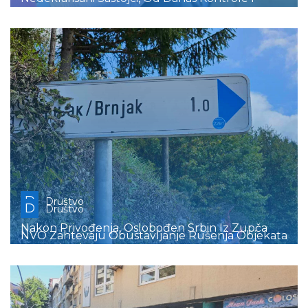
Kazne
D
Društvo
D
Društvo
Nakon Privođenja, Oslobođen Srbin Iz Zupča
NVO Zahtevaju Obustavljanje Rušenja Objekata
Na Gazivodama