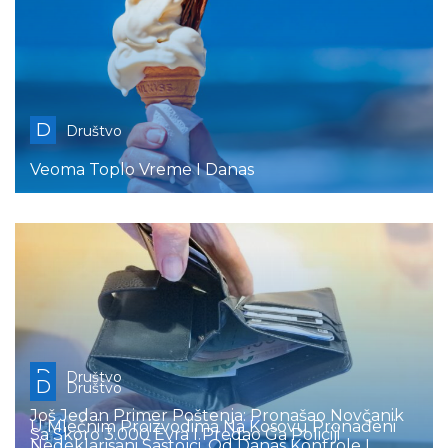
D
Društvo
Veoma Toplo Vreme I Danas
D
Društvo
D
Društvo
Još Jedan Primer Poštenja: Pronašao Novčanik
U Mlečnim Proizvodima Na Kosovu Pronađeni
Sa Skoro 3.000 Evra I Predao Ga Policiji
Nedeklarisani Sastojci, Od Danas Kontrole I