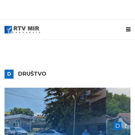
DRUŠTVO
D
D
Društvo