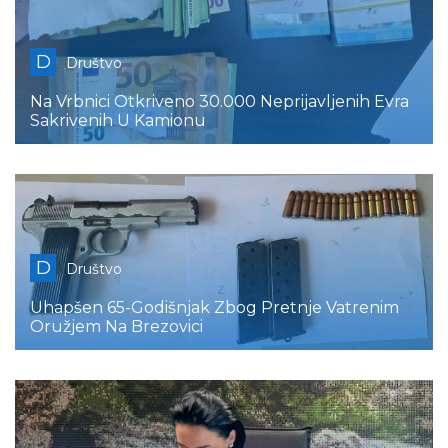
D
Društvo
Na Vrbnici Otkriveno 30.000 Neprijavljenih Evra
Sakrivenih U Kamionu
D
Društvo
Uhapšen 65-Godišnjak Zbog Pretnje Vatrenim
Oružjem Na Brezovici