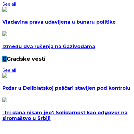
See all
Vladavina prava udavljena u bunaru politike
Između dva rušenja na Gazivodama
G
Gradske vesti
See all
Požar u Deliblatskoj peščari stavljen pod kontrolu
‘Tri dana nisam jeo’: Solidarnost kao odgovor na
siromaštvo u Srbiji