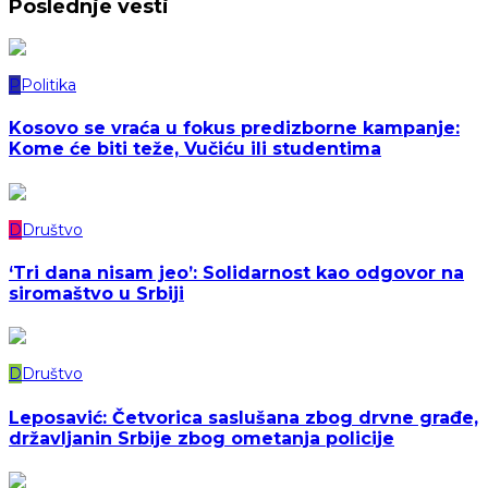
Poslednje vesti
P
Politika
Kosovo se vraća u fokus predizborne kampanje:
Kome će biti teže, Vučiću ili studentima
D
Društvo
‘Tri dana nisam jeo’: Solidarnost kao odgovor na
siromaštvo u Srbiji
D
Društvo
Leposavić: Četvorica saslušana zbog drvne građe,
državljanin Srbije zbog ometanja policije