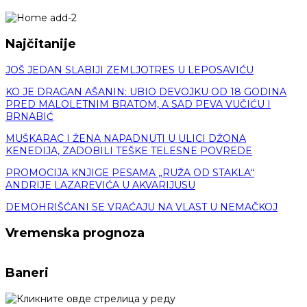
Najčitanije
JOŠ JEDAN SLABIJI ZEMLJOTRES U LEPOSAVIĆU
KO JE DRAGAN AŠANIN: UBIO DEVOJKU OD 18 GODINA
PRED MALOLETNIM BRATOM, A SAD PEVA VUČIĆU I
BRNABIĆ
MUŠKARAC I ŽENA NAPADNUTI U ULICI DŽONA
KENEDIJA, ZADOBILI TEŠKE TELESNE POVREDE
PROMOCIJA KNJIGE PESAMA „RUŽA OD STAKLA“
ANDRIJE LAZAREVIĆA U AKVARIJUSU
DEMOHRIŠĆANI SE VRAĆAJU NA VLAST U NEMAČKOJ
Vremenska prognoza
Baneri