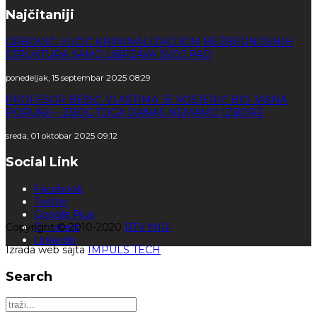
Najčitaniji
GRBOVIĆ: VUČIĆ KRIMINALIZACIJOM BEZBEDNOSNIH
STRUKTURA SAMO UBRZAVA SVOJ PAD
ponedeljak, 15 septembar 2025 08:29
PROFESOR BEŠIĆ: VLASTIMA JE KOSJERIĆ BIO JASNA
PORUKA – ZBOG TOGA DANAS NEMAMO IZBORE
sreda, 01 oktobar 2025 09:12
Social Link
Facebook
Twitter
Google Plus
Copyright © 2010-2020
Pinterest
RTV MIR.
Linkedin
Izrada web sajta
IMPULS TECH
Search