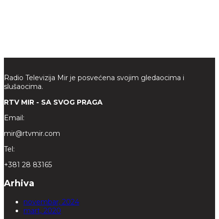
Radio Televizija Mir je posvećena svojim gledaocima i
slušaocima.
RTV MIR - SA SVOG PRAGA
Email:
mir@rtvmir.com
Tel:
+381 28 83165
Arhiva
novembar, 2024
mart, 2020