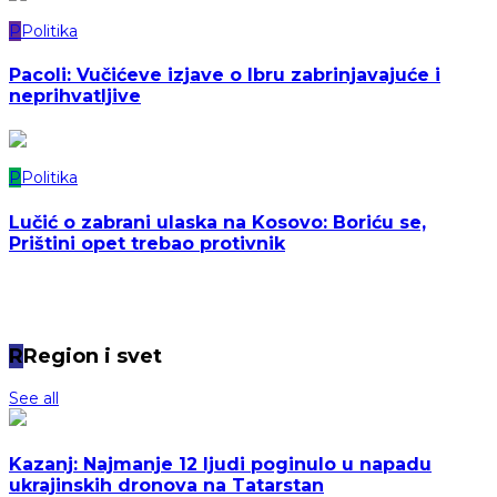
P
Politika
Pacoli: Vučićeve izjave o Ibru zabrinjavajuće i
neprihvatljive
P
Politika
Lučić o zabrani ulaska na Kosovo: Boriću se,
Prištini opet trebao protivnik
R
Region i svet
See all
Kazanj: Najmanje 12 ljudi poginulo u napadu
ukrajinskih dronova na Tatarstan