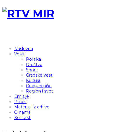
Naslovna
Vesti
Politika
Društvo
Sport
Gradske vesti
Kultura
Gradjani pišu
Region i svet
Emisije
Prilozi
Materijal iz arhive
O nama
Kontakt