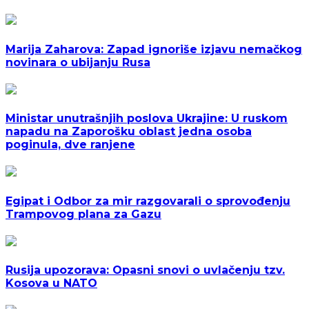
Marija Zaharova: Zapad ignoriše izjavu nemačkog
novinara o ubijanju Rusa
Ministar unutrašnjih poslova Ukrajine: U ruskom
napadu na Zaporošku oblast jedna osoba
poginula, dve ranjene
Egipat i Odbor za mir razgovarali o sprovođenju
Trampovog plana za Gazu
Rusija upozorava: Opasni snovi o uvlačenju tzv.
Kosova u NATO