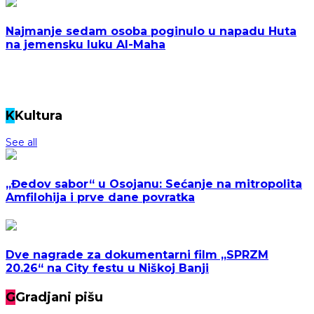
Najmanje sedam osoba poginulo u napadu Huta
na jemensku luku Al-Maha
K
Kultura
See all
„Đedov sabor“ u Osojanu: Sećanje na mitropolita
Amfilohija i prve dane povratka
Dve nagrade za dokumentarni film „SPRZM
20.26“ na City festu u Niškoj Banji
G
Gradjani pišu