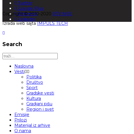
Twitter
Google Plus
Copyright © 2010-2020
Pinterest
RTV MIR.
Linkedin
Izrada web sajta
IMPULS TECH
Search
Naslovna
Vesti
Politika
Društvo
Sport
Gradske vesti
Kultura
Gradjani pišu
Region i svet
Emisije
Prilozi
Materijal iz arhive
O nama