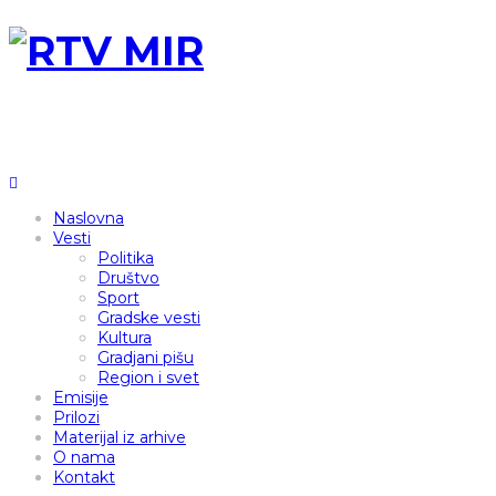
Naslovna
Vesti
Politika
Društvo
Sport
Gradske vesti
Kultura
Gradjani pišu
Region i svet
Emisije
Prilozi
Materijal iz arhive
O nama
Kontakt