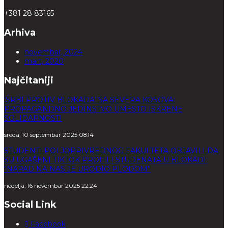
+381 28 83165
Arhiva
novembar, 2024
mart, 2020
Najčitaniji
‘SRBI PROTIV BLOKADA’ SA SEVERA KOSOVA:
PROPAGANDNO JEDINSTVO UMESTO ISKRENE
SOLIDARNOSTI
sreda, 10 septembar 2025 08:14
STUDENTI POLJOPRIVREDNOG FAKULTETA OBJAVILI DA
SU UGAŠENI TIKTOK PROFILI STUDENATA U BLOKADI:
“NAPAD NA NAS JE URODIO PLODOM”
nedelja, 16 novembar 2025 22:24
Social Link
Facebook