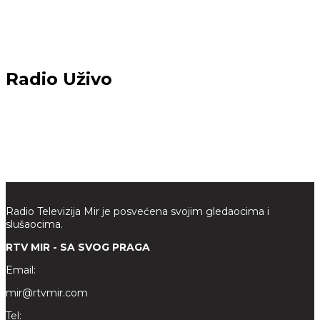
Radio Uživo
Radio Televizija Mir je posvećena svojim gledaocima i
slušaocima.
RTV MIR - SA SVOG PRAGA
Email:
mir@rtvmir.com
Tel: