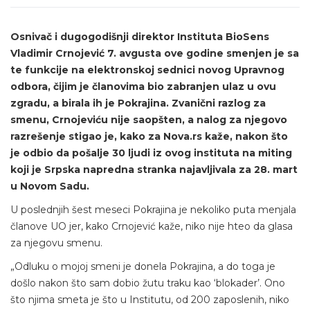
Osnivač i dugogodišnji direktor Instituta BioSens
Vladimir Crnojević 7. avgusta ove godine smenjen je sa
te funkcije na elektronskoj sednici novog Upravnog
odbora, čijim je članovima bio zabranjen ulaz u ovu
zgradu, a birala ih je Pokrajina. Zvanični razlog za
smenu, Crnojeviću nije saopšten, a nalog za njegovo
razrešenje stigao je, kako za Nova.rs kaže, nakon što
je odbio da pošalje 30 ljudi iz ovog instituta na miting
koji je Srpska napredna stranka najavljivala za 28. mart
u Novom Sadu.
U poslednjih šest meseci Pokrajina je nekoliko puta menjala
članove UO jer, kako Crnojević kaže, niko nije hteo da glasa
za njegovu smenu.
„Odluku o mojoj smeni je donela Pokrajina, a do toga je
došlo nakon što sam dobio žutu traku kao ‘blokader’. Ono
što njima smeta je što u Institutu, od 200 zaposlenih, niko