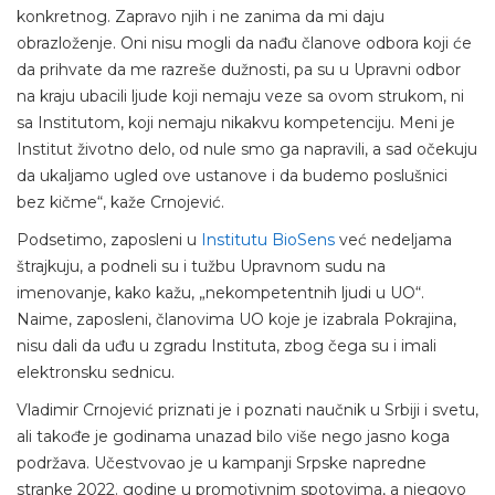
konkretnog. Zapravo njih i ne zanima da mi daju
obrazloženje. Oni nisu mogli da nađu članove odbora koji će
da prihvate da me razreše dužnosti, pa su u Upravni odbor
na kraju ubacili ljude koji nemaju veze sa ovom strukom, ni
sa Institutom, koji nemaju nikakvu kompetenciju. Meni je
Institut životno delo, od nule smo ga napravili, a sad očekuju
da ukaljamo ugled ove ustanove i da budemo poslušnici
bez kičme“, kaže Crnojević.
Podsetimo, zaposleni u
Institutu BioSens
već nedeljama
štrajkuju, a podneli su i tužbu Upravnom sudu na
imenovanje, kako kažu, „nekompetentnih ljudi u UO“.
Naime, zaposleni, članovima UO koje je izabrala Pokrajina,
nisu dali da uđu u zgradu Instituta, zbog čega su i imali
elektronsku sednicu.
Vladimir Crnojević priznati je i poznati naučnik u Srbiji i svetu,
ali takođe je godinama unazad bilo više nego jasno koga
podržava. Učestvovao je u kampanji Srpske napredne
stranke 2022. godine u promotivnim spotovima, a njegovo