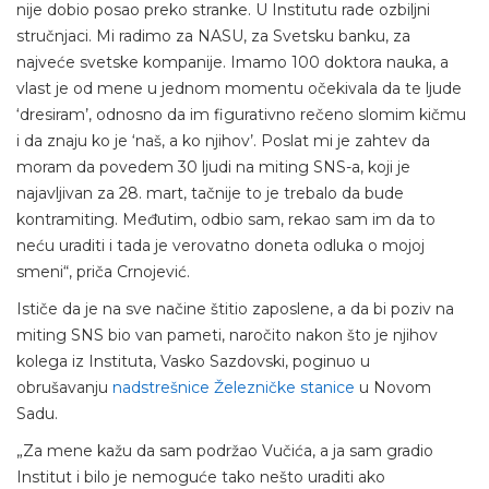
nije dobio posao preko stranke. U Institutu rade ozbiljni
stručnjaci. Mi radimo za NASU, za Svetsku banku, za
najveće svetske kompanije. Imamo 100 doktora nauka, a
vlast je od mene u jednom momentu očekivala da te ljude
‘dresiram’, odnosno da im figurativno rečeno slomim kičmu
i da znaju ko je ‘naš, a ko njihov’. Poslat mi je zahtev da
moram da povedem 30 ljudi na miting SNS-a, koji je
najavljivan za 28. mart, tačnije to je trebalo da bude
kontramiting. Međutim, odbio sam, rekao sam im da to
neću uraditi i tada je verovatno doneta odluka o mojoj
smeni“, priča Crnojević.
Ističe da je na sve načine štitio zaposlene, a da bi poziv na
miting SNS bio van pameti, naročito nakon što je njihov
kolega iz Instituta, Vasko Sazdovski, poginuo u
obrušavanju
nadstrešnice Železničke stanice
u Novom
Sadu.
„Za mene kažu da sam podržao Vučića, a ja sam gradio
Institut i bilo je nemoguće tako nešto uraditi ako