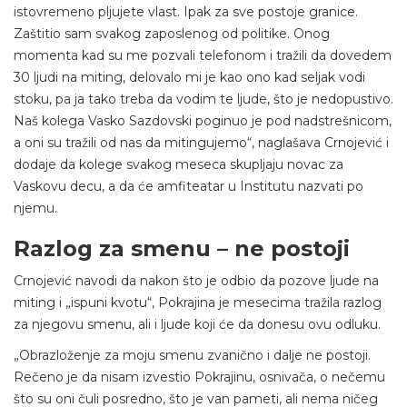
istovremeno pljujete vlast. Ipak za sve postoje granice.
Zaštitio sam svakog zaposlenog od politike. Onog
momenta kad su me pozvali telefonom i tražili da dovedem
30 ljudi na miting, delovalo mi je kao ono kad seljak vodi
stoku, pa ja tako treba da vodim te ljude, što je nedopustivo.
Naš kolega Vasko Sazdovski poginuo je pod nadstrešnicom,
a oni su tražili od nas da mitingujemo“, naglašava Crnojević i
dodaje da kolege svakog meseca skupljaju novac za
Vaskovu decu, a da će amfiteatar u Institutu nazvati po
njemu.
Razlog za smenu – ne postoji
Crnojević navodi da nakon što je odbio da pozove ljude na
miting i „ispuni kvotu“, Pokrajina je mesecima tražila razlog
za njegovu smenu, ali i ljude koji će da donesu ovu odluku.
„Obrazloženje za moju smenu zvanično i dalje ne postoji.
Rečeno je da nisam izvestio Pokrajinu, osnivača, o nečemu
što su oni čuli posredno, što je van pameti, ali nema ničeg