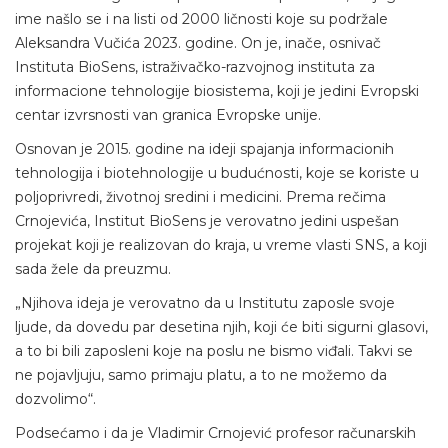
ime našlo se i na listi od 2000 ličnosti koje su podržale
Aleksandra Vučića 2023. godine. On je, inače, osnivač
Instituta BioSens, istraživačko-razvojnog instituta za
informacione tehnologije biosistema, koji je jedini Evropski
centar izvrsnosti van granica Evropske unije.
Osnovan je 2015. godine na ideji spajanja informacionih
tehnologija i biotehnologije u budućnosti, koje se koriste u
poljoprivredi, životnoj sredini i medicini. Prema rečima
Crnojevića, Institut BioSens je verovatno jedini uspešan
projekat koji je realizovan do kraja, u vreme vlasti SNS, a koji
sada žele da preuzmu.
„Njihova ideja je verovatno da u Institutu zaposle svoje
ljude, da dovedu par desetina njih, koji će biti sigurni glasovi,
a to bi bili zaposleni koje na poslu ne bismo viđali. Takvi se
ne pojavljuju, samo primaju platu, a to ne možemo da
dozvolimo“.
Podsećamo i da je Vladimir Crnojević profesor računarskih