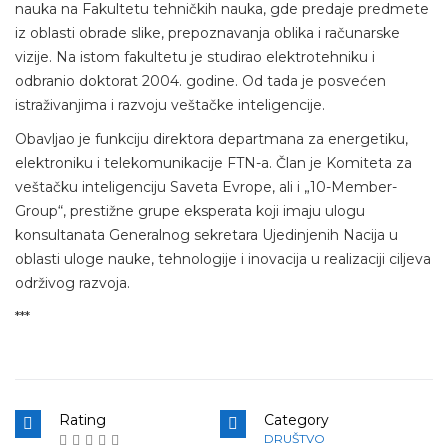
nauka na Fakultetu tehničkih nauka, gde predaje predmete
iz oblasti obrade slike, prepoznavanja oblika i računarske
vizije. Na istom fakultetu je studirao elektrotehniku i
odbranio doktorat 2004. godine. Od tada je posvećen
istraživanjima i razvoju veštačke inteligencije.
Obavljao je funkciju direktora departmana za energetiku,
elektroniku i telekomunikacije FTN-a. Član je Komiteta za
veštačku inteligenciju Saveta Evrope, ali i „10-Member-
Group“, prestižne grupe eksperata koji imaju ulogu
konsultanata Generalnog sekretara Ujedinjenih Nacija u
oblasti uloge nauke, tehnologije i inovacija u realizaciji ciljeva
održivog razvoja.
***
Rating
Category
DRUŠTVO