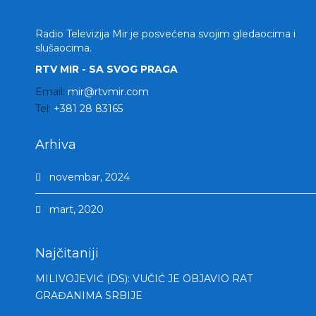
Radio Televizija Mir je posvećena svojim gledaocima i
slušaocima.
RTV MIR - SA SVOG PRAGA
Email:
mir@rtvmir.com
Tel:
+381 28 83165
Arhiva
novembar, 2024
mart, 2020
Najčitaniji
MILIVOJEVIĆ (DS): VUČIĆ JE OBJAVIO RAT
GRAĐANIMA SRBIJE