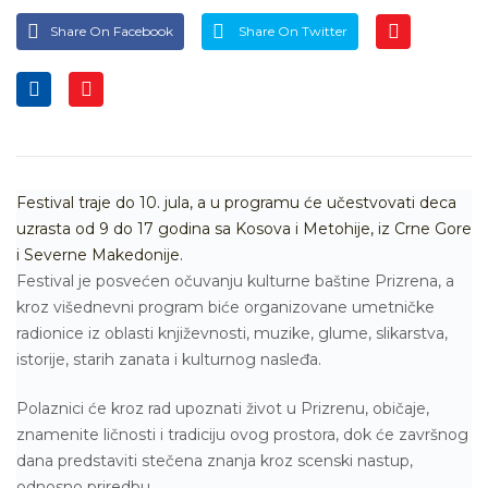
Share On Facebook
Share On Twitter
Festival traje do 10. jula, a u programu će učestvovati deca
uzrasta od 9 do 17 godina sa Kosova i Metohije, iz Crne Gore
i Severne Makedonije.
Festival je posvećen očuvanju kulturne baštine Prizrena, a
kroz višednevni program biće organizovane umetničke
radionice iz oblasti književnosti, muzike, glume, slikarstva,
istorije, starih zanata i kulturnog nasleđa.
Polaznici će kroz rad upoznati život u Prizrenu, običaje,
znamenite ličnosti i tradiciju ovog prostora, dok će završnog
dana predstaviti stečena znanja kroz scenski nastup,
odnosno priredbu.