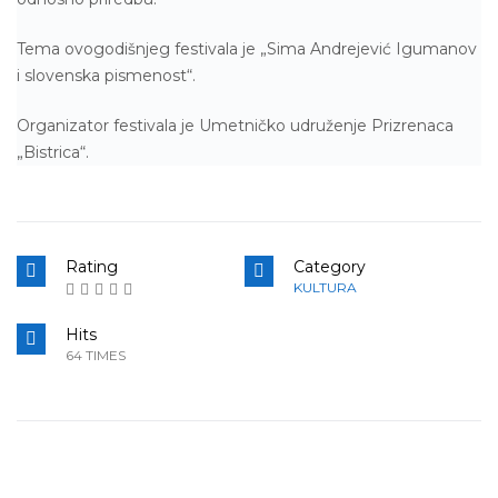
Tema ovogodišnjeg festivala je „Sima Andrejević Igumanov
i slovenska pismenost“.
Organizator festivala je Umetničko udruženje Prizrenaca
„Bistrica“.
Rating
Category
KULTURA
Hits
64 TIMES