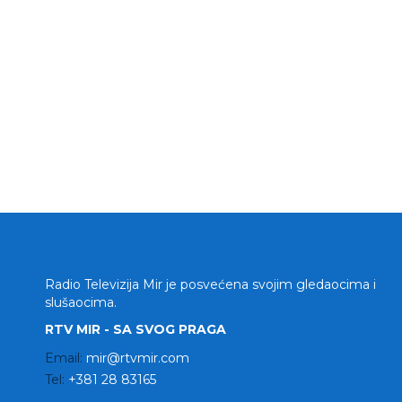
Radio Televizija Mir je posvećena svojim gledaocima i
slušaocima.
RTV MIR - SA SVOG PRAGA
Email:
mir@rtvmir.com
Tel:
+381 28 83165