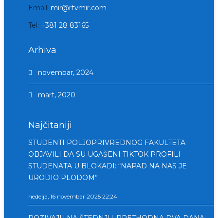
Email:
mir@rtvmir.com
Tel:
+381 28 83165
Arhiva
novembar, 2024
mart, 2020
Najčitaniji
STUDENTI POLJOPRIVREDNOG FAKULTETA
OBJAVILI DA SU UGAŠENI TIKTOK PROFILI
STUDENATA U BLOKADI: “NAPAD NA NAS JE
URODIO PLODOM”
nedelja, 16 novembar 2025 22:24
POZIVAJU NA ŠTEDNJU, PRETHODNA DVA DANA