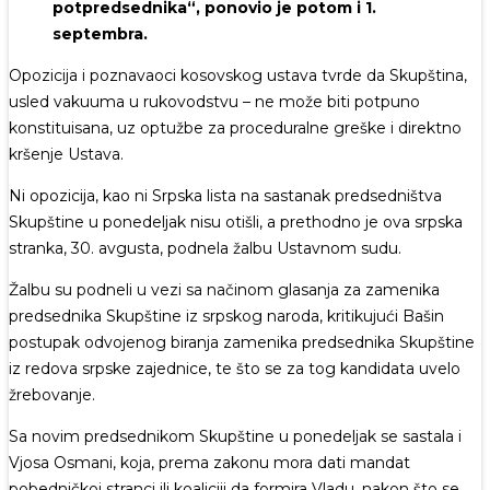
potpredsednika“, ponovio je potom i 1.
septembra.
Opozicija i poznavaoci kosovskog ustava tvrde da Skupština,
usled vakuuma u rukovodstvu – ne može biti potpuno
konstituisana, uz optužbe za proceduralne greške i direktno
kršenje Ustava.
Ni opozicija, kao ni Srpska lista na sastanak predsedništva
Skupštine u ponedeljak nisu otišli, a prethodno je ova srpska
stranka, 30. avgusta, podnela žalbu Ustavnom sudu.
Žalbu su podneli u vezi sa načinom glasanja za zamenika
predsednika Skupštine iz srpskog naroda, kritikujući Bašin
postupak odvojenog biranja zamenika predsednika Skupštine
iz redova srpske zajednice, te što se za tog kandidata uvelo
žrebovanje.
Sa novim predsednikom Skupštine u ponedeljak se sastala i
Vjosa Osmani, koja, prema zakonu mora dati mandat
pobedničkoj stranci ili koaliciji da formira Vladu, nakon što se