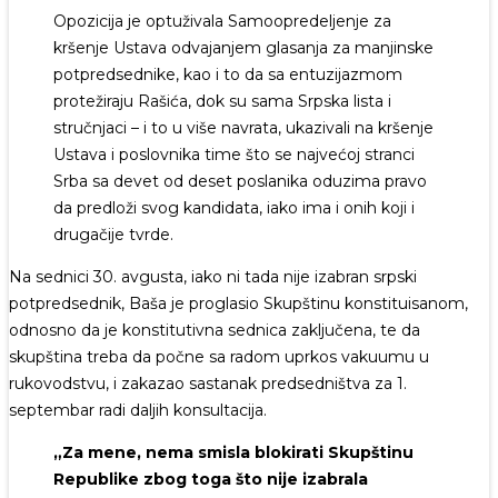
Opozicija je optuživala Samoopredeljenje za
kršenje Ustava odvajanjem glasanja za manjinske
potpredsednike, kao i to da sa entuzijazmom
protežiraju Rašića, dok su sama Srpska lista i
stručnjaci – i to u više navrata, ukazivali na kršenje
Ustava i poslovnika time što se najvećoj stranci
Srba sa devet od deset poslanika oduzima pravo
da predloži svog kandidata, iako ima i onih koji i
drugačije tvrde.
Na sednici 30. avgusta, iako ni tada nije izabran srpski
potpredsednik, Baša je proglasio Skupštinu konstituisanom,
odnosno da je konstitutivna sednica zaključena, te da
skupština treba da počne sa radom uprkos vakuumu u
rukovodstvu, i zakazao sastanak predsedništva za 1.
septembar radi daljih konsultacija.
„Za mene, nema smisla blokirati Skupštinu
Republike zbog toga što nije izabrala