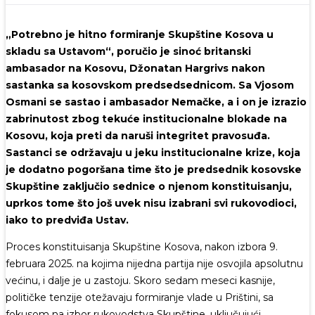
„Potrebno je hitno formiranje Skupštine Kosova u
skladu sa Ustavom“, poručio je sinoć britanski
ambasador na Kosovu, Džonatan Hargrivs nakon
sastanka sa kosovskom predsedsednicom. Sa Vjosom
Osmani se sastao i ambasador Nemačke, a i on je izrazio
zabrinutost zbog tekuće institucionalne blokade na
Kosovu, koja preti da naruši integritet pravosuđa.
Sastanci se održavaju u jeku institucionalne krize, koja
je dodatno pogoršana time što je predsednik kosovske
Skupštine zaključio sednice o njenom konstituisanju,
uprkos tome što još uvek nisu izabrani svi rukovodioci,
iako to predviđa Ustav.
Proces konstituisanja Skupštine Kosova, nakon izbora 9.
februara 2025. na kojima nijedna partija nije osvojila apsolutnu
većinu, i dalje je u zastoju. Skoro sedam meseci kasnije,
političke tenzije otežavaju formiranje vlade u Prištini, sa
fokusom na izbor rukovodstva Skupštine, uključujući