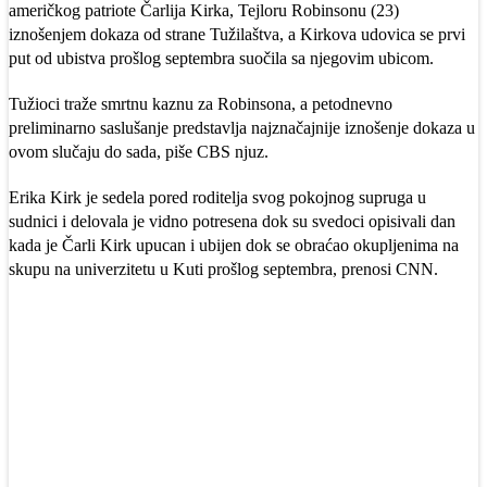
američkog patriote Čarlija Kirka, Tejloru Robinsonu (23)
iznošenjem dokaza od strane Tužilaštva, a Kirkova udovica se prvi
put od ubistva prošlog septembra suočila sa njegovim ubicom.
Tužioci traže smrtnu kaznu za Robinsona, a petodnevno
preliminarno saslušanje predstavlja najznačajnije iznošenje dokaza u
ovom slučaju do sada, piše CBS njuz.
Erika Kirk je sedela pored roditelja svog pokojnog supruga u
sudnici i delovala je vidno potresena dok su svedoci opisivali dan
kada je Čarli Kirk upucan i ubijen dok se obraćao okupljenima na
skupu na univerzitetu u Kuti prošlog septembra, prenosi CNN.