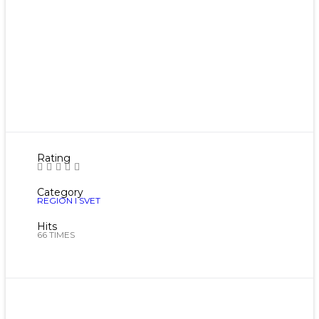
Rating
Category
REGION I SVET
Hits
66 TIMES