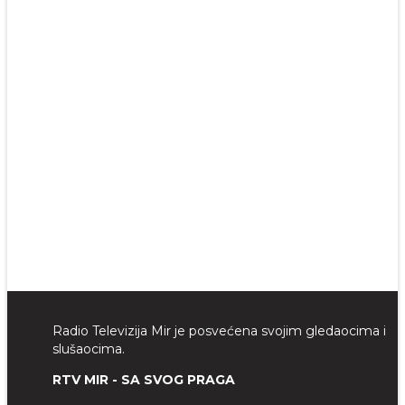
Radio Televizija Mir je posvećena svojim gledaocima i
slušaocima.
RTV MIR - SA SVOG PRAGA