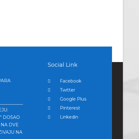
Social Link
VARA
Facebook
Twitter
Google Plus
Pinterest
JU:
Linkedin
“ DOŠAO
 NA DVE
ZIVAJU NA