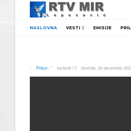
NASLOVNA
VESTI
EMISIJE
PRI
Prilozi
/
korisnik
/
četvrtak, 30 decembar 202