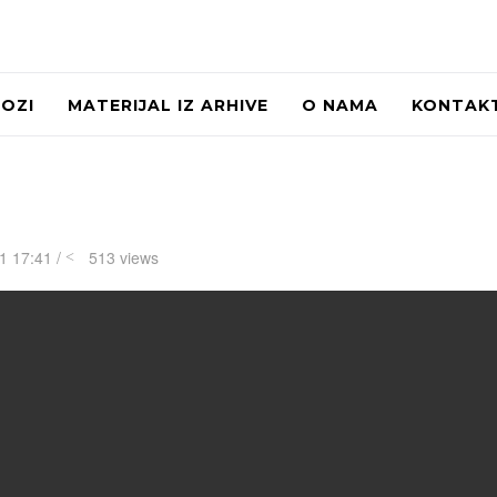
LOZI
MATERIJAL IZ ARHIVE
O NAMA
KONTAK
1 17:41 /
513 views