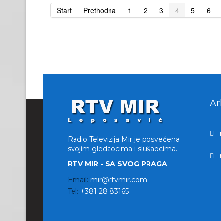
Start
Prethodna
1
2
3
4
5
6
Ar
Radio Televizija Mir je posvećena
svojim gledaocima i slušaocima.
RTV MIR - SA SVOG PRAGA
Email:
mir@rtvmir.com
Tel:
+381 28 83165