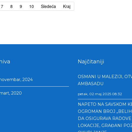
7
8
9
10
Sledeća
Kraj
hiva
Najčitaniji
OSMANI U MALEZIJI, OT
novembar, 2024
AMBASADU
mart, 2020
petak, 02 maj 2025 08:32
NAPETO NA SAVSKOM KE
OGROMAN BROJ „BELIH
DA OSIGURAVA RADOVE
LOKACIJE, GRAĐANI PO