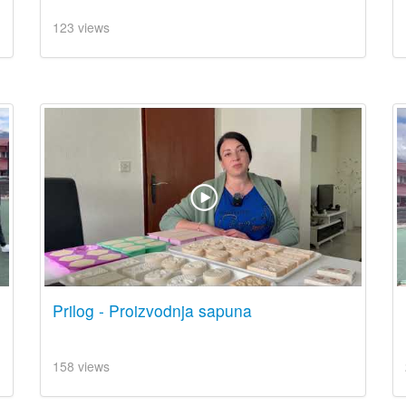
123 views
Prilog - Proizvodnja sapuna
158 views